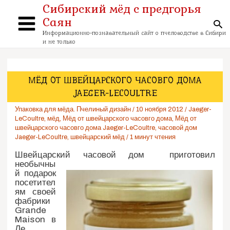
Перейти
Сибирский мёд с предгорья
к
Саян
содержимому
По
Main
Информационно-познавательный сайт о пчеловодстве в Сибири
и не только
Menu
МЁД ОТ ШВЕЙЦАРСКОГО ЧАСОВГО ДОМА
JAEGER-LECOULTRE
Упаковка для мёда. Пчелиный дизайн
/
10 ноября 2012
/
Jaeger-
LeCoultre
,
мёд
,
Мёд от швейцарского часовго дома
,
Мёд от
швейцарского часовго дома Jaeger-LeCoultre
,
часовой дом
Jaeger-LeCoultre
,
швейцарский мёд
/
1 минут чтения
Швейцарский часовой дом
приготовил
необычны
й подарок
посетител
ям своей
фабрики
Grande
Maison в
Ле