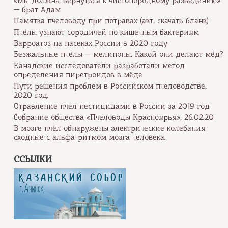
«Мы должны вернуться к чистопородному разведению»
— брат Адам
Памятка пчеловоду при потравах (акт, скачать бланк)
Пчёлы узнают сородичей по кишечным бактериям
Варроатоз на пасеках России в 2020 году
Безжальные пчёлы — мелипоны. Какой они делают мёд?
Канадские исследователи разработали метод
определения пиретроидов в мёде
Пути решения проблем в Российском пчеловодстве,
2020 год.
Отравление пчел пестицидами в России за 2019 год
Собрание общества «Пчеловоды Красноярья», 26.02.20
В мозге пчёл обнаружены электрические колебания
сходные с альфа-ритмом мозга человека.
ССЫЛКИ