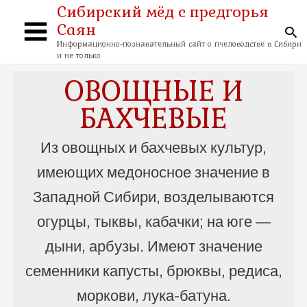
Перейти
Сибирский мёд с предгорья
к
Саян
содержимому
По
Main
Информационно-познавательный сайт о пчеловодстве в Сибири
и не только
Menu
ОВОЩНЫЕ И
БАХЧЕВЫЕ
Из овощных и бахчевых культур,
имеющих медоносное значение в
Западной Сибири, возделываются
огурцы, тыквы, кабачки; на юге —
дыни, арбузы. Имеют значение
семенники капусты, брюквы, редиса,
моркови, лука-батуна.