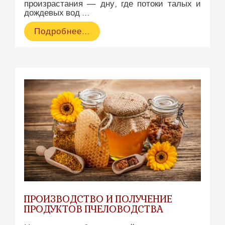
произрастания — дну, где потоки талых и
дождевых вод …
Донниковый
Подробнее…
мёд
—
ценный
продукт
пчеловодства
ПРОИЗВОДСТВО И ПОЛУЧЕНИЕ
ПРОДУКТОВ ПЧЕЛОВОДСТВА