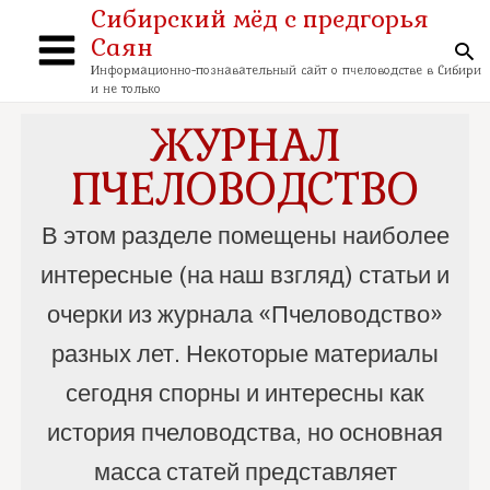
Перейти
Сибирский мёд с предгорья
к
Саян
содержимому
По
Main
Информационно-познавательный сайт о пчеловодстве в Сибири
и не только
Menu
ЖУРНАЛ
ПЧЕЛОВОДСТВО
В этом разделе помещены наиболее
интересные (на наш взгляд) статьи и
очерки из журнала «Пчеловодство»
разных лет. Некоторые материалы
сегодня спорны и интересны как
история пчеловодства, но основная
масса статей представляет