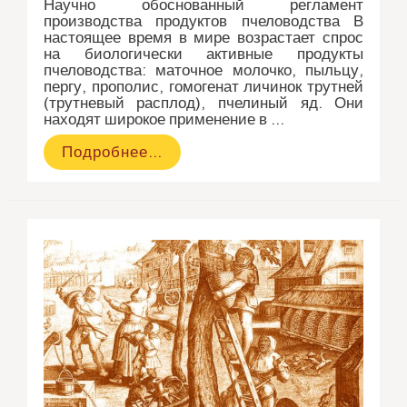
Научно обоснованный регламент
производства продуктов пчеловодства В
настоящее время в мире возрастает спрос
на биологически активные продукты
пчеловодства: маточное молочко, пыльцу,
пергу, прополис, гомогенат личинок трутней
(трутневый расплод), пчелиный яд. Они
находят широкое применение в …
Производство
Подробнее…
и
получение
продуктов
пчеловодства