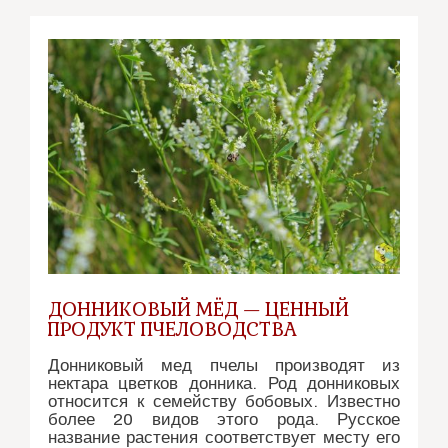
пользы
натурального
мёда.
Исследование
НИИ.
ДОННИКОВЫЙ МЁД — ЦЕННЫЙ
ПРОДУКТ ПЧЕЛОВОДСТВА
Донниковый мед пчелы производят из
нектара цветков донника. Род донниковых
относится к семейству бобовых. Известно
более 20 видов этого рода. Русское
название растения соответствует месту его