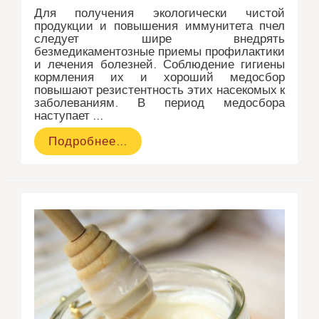
Для получения экологически чистой
продукции и повышения иммунитета пчел
следует шире внедрять
безмедикаментозные приемы профилактики
и лечения болезней. Соблюдение гигиены
кормления их и хороший медосбор
повышают резистентность этих насекомых к
заболеваниям. В период медосбора
наступает …
Хвойный
Подробнее…
экстракт
способствует
снижению
поражения
пчел
варроатозом
и
аскосферозом