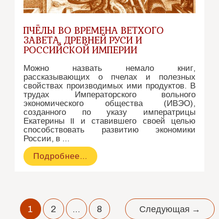
ПЧЁЛЫ ВО ВРЕМЕНА ВЕТХОГО
ЗАВЕТА, ДРЕВНЕЙ РУСИ И
РОССИЙСКОЙ ИМПЕРИИ
Можно назвать немало книг,
рассказывающих о пчелах и полезных
свойствах производимых ими продуктов. В
трудах Императорского вольного
экономического общества (ИВЭО),
созданного по указу императрицы
Екатерины II и ставившего своей целью
способствовать развитию экономики
России, в …
Пчёлы
Подробнее…
во
времена
Ветхого
Завета,
Древней
Навигация
Руси
1
2
…
8
Следующая
→
по
и