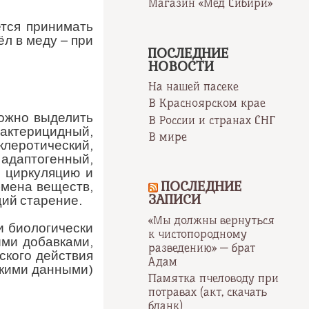
Магазин «Мёд Сибири»
ется принимать
ёл в меду – при
ПОСЛЕДНИЕ
НОВОСТИ
На нашей пасеке
В Красноярском крае
ожно выделить
В России и странах СНГ
бактерицидный,
В мире
леротический,
адаптогенный,
 циркуляцию и
ПОСЛЕДНИЕ
бмена веществ,
ЗАПИСИ
щий старение.
«Мы должны вернуться
и биологически
к чистопородному
ыми добавками,
разведению» — брат
ского действия
Адам
скими данными)
Памятка пчеловоду при
потравах (акт, скачать
бланк)