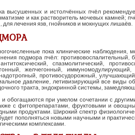
века высушенных и истолчённых пчёл рекоменду
вматизме и как растворитель мочевых камней; пч
, для лечения язв, гнойников и мокнущих лишаёв.
ДМОРА
огочисленные пока клинические наблюдения, м
нения подмора пчёл: противовоспалительный, 
нтитоксический, спазмолитический, противоск
егонный, желчегонный, иммуномодулирующий, 
онадотропный, противосудорожный, улучшающий
иальное давление, летивизирующий все виды о
дочного тракта, эндокринной системы, замедляю
 и обогащаются при умелом сочетании с другим
также с фитопрепаратами, фруктовыми и овощн
дными продуктами. Широкий спектр физиологиче
будет пополняться новыми научными и практиче
гическими комплексами.