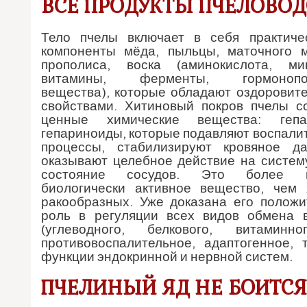
ВСЕ ПРОДУКТЫ ПЧЕЛОВОД
Тело пчелы включает в себя практиче
компоненты мёда, пыльцы, маточного м
прополиса, воска (аминокислота, ми
витамины, ферменты, гормонопо
вещества), которые обладают оздоровит
свойствами. Хитиновый покров пчелы с
ценные химические вещества: геп
гепариноиды, которые подавляют воспали
процессы, стабилизируют кровяное да
оказывают целебное действие на систему
состояние сосудов. Это более 
биологически активное вещество, чем 
ракообразных. Уже доказана его положи
роль в регуляции всех видов обмена 
(углеводного, белкового, витаминн
противовоспалительное, адаптогенное,
функции эндокринной и нервной систем.
ПЧЕЛИНЫЙ ЯД НЕ БОИТСЯ