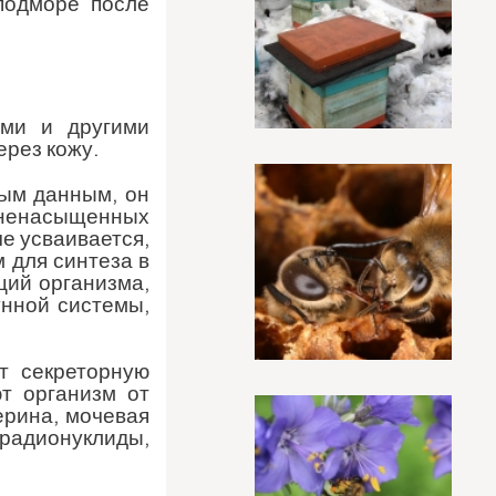
 подморе после
ыми и другими
ерез кожу.
рым данным, он
иненасыщенных
е усваивается,
 для синтеза в
ций организма,
унной системы,
т секреторную
т организм от
ерина, мочевая
радионуклиды,