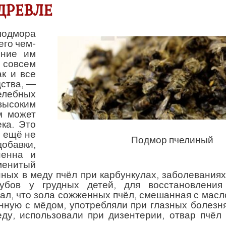
ДРЕВЛЕ
подмора
его чем-
ение им
 совсем
ак и все
дства, —
лебных
высоким
м может
ка. Это
о ещё не
Подмор пчелиный
обавки,
ненна и
менитый
ных в меду пчёл при карбункулах, заболеваниях
убов у грудных детей, для восстановления
ал, что зола сожженных пчёл, смешанная с мас
нную с мёдом, употребляли при глазных болезня
еду, использовали при дизентерии, отвар пчёл