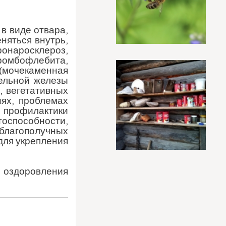
в виде отвара,
няться внутрь,
ронаросклероз,
омбофлебита,
(мочекаменная
тельной железы
, вегетативных
иях, проблемах
 профилактики
тоспособности,
благополучных
 для укрепления
и оздоровления