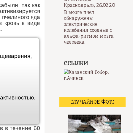
Красноярья», 26.02.20
абыли, так как
тивизируется
В мозге пчёл
 пчелиного яда
обнаружены
в кровь в виде
электрические
.
колебания сходные с
альфа-ритмом мозга
человека.
ищеварения,
ССЫЛКИ
активностью.
СЛУЧАЙНОЕ ФОТО
в в течение 60