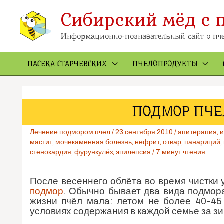
Перейти
Сибирский мёд с 
к
содержимому
Информационно-познавательный сайт о пче
ПАСЕКА СТАРЧЕВСКИХ
ПЧЕЛОПРОДУКТЫ
ПОДМОР ПЧЕ
Лечение подмором пчел
/
23 сентября 2010
/
апитерапия
,
и
мастит
,
мочекаменная болезнь
,
нефрит
,
отвар
,
панариций
,
стенокардия
,
фурункулёз
,
эпилепсия
/
7 минут чтения
После весеннего облёта во время чистки 
подмор
. Обычно бывает два вида подмор
жизни пчёл мала: летом не более 40-45
условиях содержания в каждой семье за зим