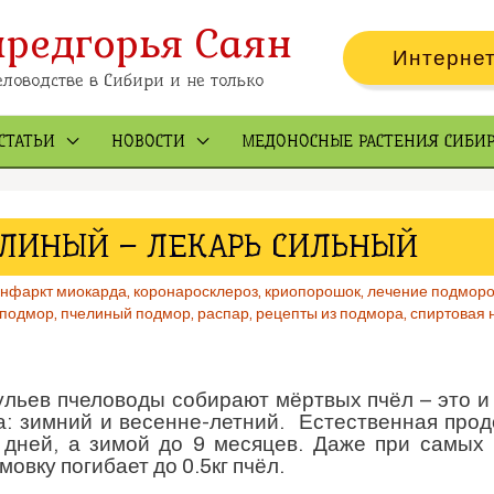
предгорья Саян
Интернет
ловодстве в Сибири и не только
СТАТЬИ
НОВОСТИ
МЕДОНОСНЫЕ РАСТЕНИЯ СИБИ
ЛИНЫЙ – ЛЕКАРЬ СИЛЬНЫЙ
нфаркт миокарда
,
коронаросклероз
,
криопорошок
,
лечение подмор
подмор
,
пчелиный подмор
,
распар
,
рецепты из подмора
,
спиртовая 
ульев пчеловоды собирают мёртвых пчёл – это и
а: зимний и весенне-летний. Естественная про
 дней, а зимой до 9 месяцев. Даже при самых
овку погибает до 0.5кг пчёл.