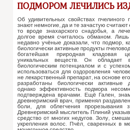
ПОДМОРОМ ЛЕЧИЛИСЬ ИЗ
Об удивительных свойствах пчелиного 
знают немногие, да и те зачастую считают 
то вроде знахарского снадобья, а леч
долгое время считалось обманом. Лишь
недавно учёные доказали, что подмор, к
биологически активные продукты пчелово
богатейшая природная кладовая це
уникальных веществ. Он обладает 
биологическим потенциалом и с успехо
использоваться для оздоровления челове
не лекарственный препарат, на основе ег
разработаны биологически активные д
однако эффективность подмора несом
подтверждена врачами. Ещё Гален, зна
древнеримский врач, применял раздавлен
боли, для облегчения прорезывания з
Древнеримский мыслитель Плиний указыв
средство от многих недугов. Золу, смеша
укрепления волос. Пчёл, сваренных в м
мочегонное средство.