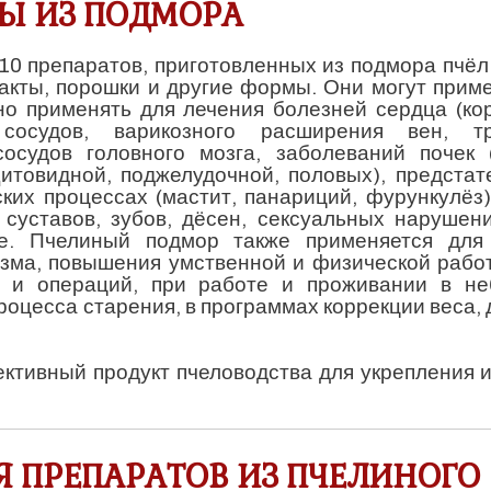
ТЫ ИЗ ПОДМОРА
0 препаратов, приготовленных из подмора пчёл 
ракты, порошки и другие формы. Они могут приме
о применять для лечения болезней сердца (ко
сосудов, варикозного расширения вен, тр
осудов головного мозга, заболеваний почек 
щитовидной, поджелудочной, половых), предста
ских процессах (мастит, панариций, фурункулёз)
 суставов, зубов, дёсен, сексуальных нарушен
те. Пчелиный подмор также применяется для
изма, повышения умственной и физической рабо
й и операций, при работе и проживании в не
роцесса старения, в программах коррекции веса,
ективный продукт пчеловодства для укрепления 
 ПРЕПАРАТОВ ИЗ ПЧЕЛИНОГО