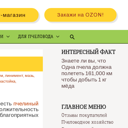
-магазин
Закажи на OZON!
Поиск
РИ
ДЛЯ ПЧЕЛОВОДА
ИНТЕРЕСНЫЙ ФАКТ
Знаете ли вы, что
Одна пчела должна
полететь 161,000 км
ом
,
линимент
,
мазь
,
чтобы добыть 1 кг
настойка
,
мёда
 есть
пчелиный
ГЛАВНОЕ МЕНЮ
должительность
 благоприятных
Отзывы покупателей
Пчеловодное хозяйство