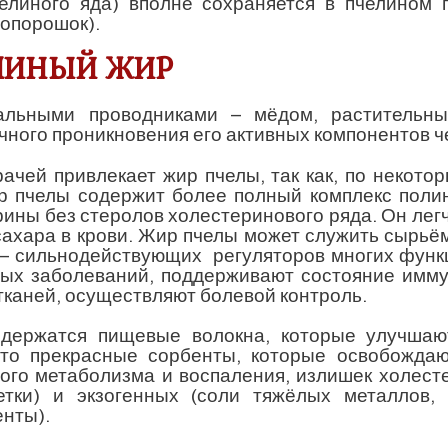
челиного яда) вполне сохраняется в пчелином
иопорошок).
ЛИНЫЙ ЖИР
альными проводниками – мёдом, растительн
чного проникновения его активных компонентов ч
ачей привлекает жир пчелы, так как, по некото
ир пчелы содержит более полный комплекс пол
рины без стеролов холестеринового ряда. Он легч
сахара в крови. Жир пчелы может служить сырьём
 – сильнодействующих регуляторов многих функ
тых заболеваний, поддерживают состояние имм
каней, осуществляют болевой контроль.
одержатся пищевые волокна, которые улучшаю
Это прекрасные сорбенты, которые освобождаю
ого метаболизма и воспаления, излишек холест
тки) и экзогенных (соли тяжёлых металлов, 
енты).