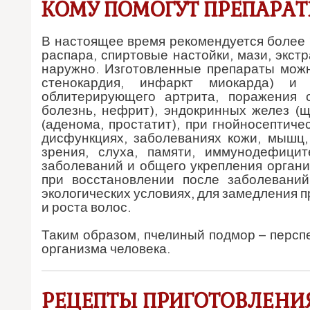
КОМУ ПОМОГУТ ПРЕПАРА
В настоящее время рекомендуется более 1
распара, спиртовые настойки, мази, экст
наружно. Изготовленные препараты можн
стенокардия, инфаркт миокарда) и 
облитерирующего артрита, поражения с
болезнь, нефрит), эндокринных желез (
(аденома, простатит), при гнойносептиче
дисфункциях, заболеваниях кожи, мышц,
зрения, слуха, памяти, иммунодефици
заболеваний и общего укрепления орган
при восстановлении после заболевани
экологических условиях, для замедления п
и роста волос.
Таким образом, пчелиный подмор – персп
организма человека.
РЕЦЕПТЫ ПРИГОТОВЛЕНИЯ