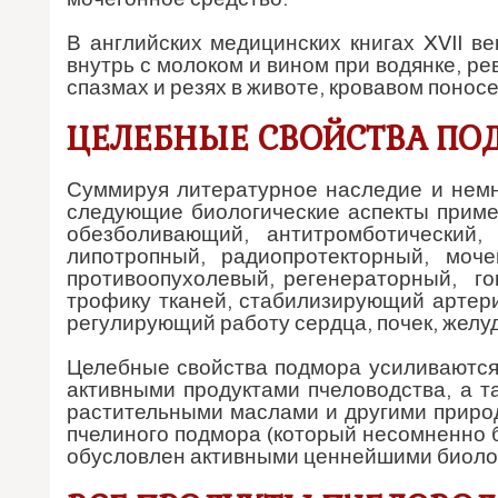
В английских медицинских книгах XVII 
внутрь с молоком и вином при водянке, ре
спазмах и резях в животе, кровавом поносе
ЦЕЛЕБНЫЕ СВОЙСТВА ПО
Суммируя литературное наследие и немн
следующие биологические аспекты приме
обезболивающий, антитромботический, а
липотропный, радиопротекторный, моч
противоопухолевый, регенераторный, г
трофику тканей, стабилизирующий артер
регулирующий работу сердца, почек, желу
Целебные свойства подмора усиливаются
активными продуктами пчеловодства, а 
растительными маслами и другими приро
пчелиного подмора (который несомненно 
обусловлен активными ценнейшими биоло