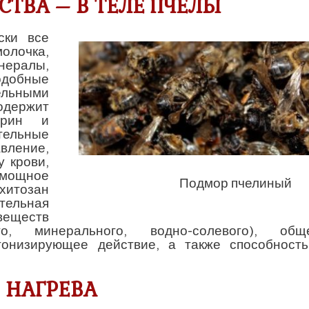
СТВА – В ТЕЛЕ ПЧЕЛЫ
ски все
олочка,
нералы,
добные
ельными
одержит
арин и
тельные
вление,
 крови,
мощное
Подмор пчелиный
хитозан
тельная
веществ
ого, минерального, водно-солевого), обще
 тонизирующее действие, а также способность
 НАГРЕВА