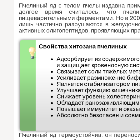
Пчелиный яд с телом пчелы издавна прим
долгое время считалось, что пчели
пищеварительными ферментами. Но в 2003 
лишь частично разрушаются в желудочно
активных олигопептидов, проявляющих пра
Свойства хитозана пчелиных
Адсорбирует из содержимого
и защищает кровеносную сис
Связывает соли тяжёлых мет
Усиливает размножение биф
Является стабилизатором пи
Улучшает функцию кишечника,
Снижает уровень холестерина
Обладает ранозаживляющим д
Повышает иммунитет и оказы
Абсолютно безопасен и совме
Пчелиный яд термоустойчив: он переноси