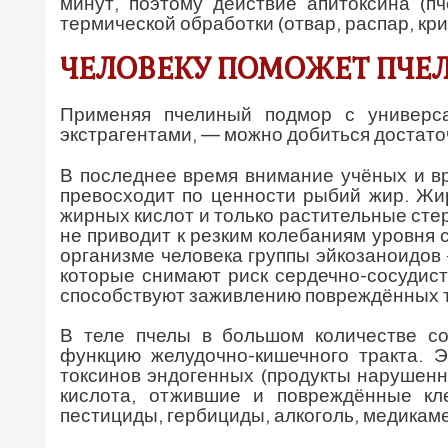
минут, поэтому действие апитоксина (п
термической обработки (отвар, распар, кр
ЧЕЛОВЕКУ ПОМОЖЕТ ПЧЕ
Применяя пчелиный подмор с универс
экстрагентами, — можно добиться достато
В последнее время внимание учёных и вр
превосходит по ценности рыбий жир. Ж
жирных кислот и только растительные сте
не приводит к резким колебаниям уровня 
организме человека группы эйкозаноидов
которые снимают риск сердечно-сосудис
способствуют заживлению повреждённых т
В теле пчелы в большом количестве с
функцию желудочно-кишечного тракта. 
токсинов эндогенных (продукты нарушенн
кислота, отжившие и повреждённые кле
пестициды, гербициды, алкоголь, медикам