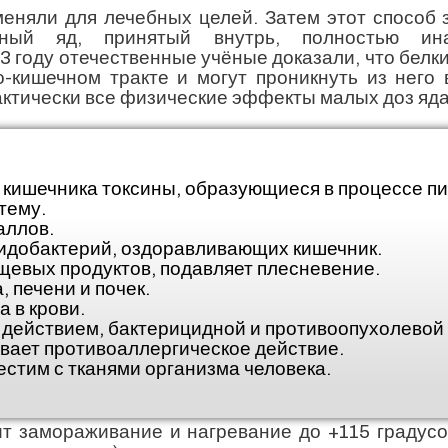
еняли для лечебных целей. Затем этот способ з
ный яд, принятый внутрь, полностью инак
году отечественные учёные доказали, что белки
-кишечном тракте и могут проникнуть из него 
ктически все физические эффекты малых доз яда
 кишечника токсины, образующиеся в процессе п
тему.
аллов.
идобактерий, оздоравливающих кишечник.
щевых продуктов, подавляет плесневение.
 печени и почек.
 в крови.
ействием, бактерицидной и противоопухолевой 
вает противоаллергическое действие.
стим с тканями организма человека.
т замораживание и нагревание до +115 градусо