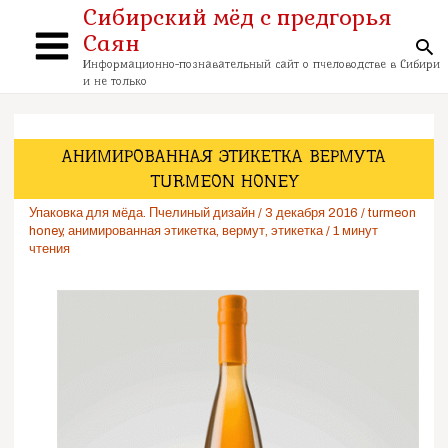
Перейти
Сибирский мёд с предгорья
к
Саян
содержимому
По
Main
Информационно-познавательный сайт о пчеловодстве в Сибири
и не только
Menu
АНИМИРОВАННАЯ ЭТИКЕТКА ВЕРМУТА
TURMEON HONEY
Упаковка для мёда. Пчелиный дизайн
/
3 декабря 2016
/
turmeon
honey
,
анимированная этикетка
,
вермут
,
этикетка
/
1 минут
чтения