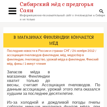
Перейти
Сибирский мёд с предгорья
к
Саян
содержимому
По
Main
Информационно-познавательный сайт о пчеловодстве в Сибири
и не только
Menu
В МАГАЗИНАХ ФИНЛЯНДИИ КОНЧАЕТСЯ
МЁД
Последние новости в России и странах СНГ
/
24 ноября 2012
/
ассоциация пчеловодов финляндии
,
мёд
,
медосбор в
финляндии
,
пчеловодство
,
урожай мёда в финляндии
,
Финский
мёд
,
фины
/
1 минут чтения
Запасов мёда в
магазинах Финляндии
хватит только до
весны, считает Ассоциация пчеловодов. По
данным ассоциации, урожай этого лета оказался
худшим за последнее десятилетие.
Из-за холодной и дождливой погоды пчелы
собрали меньше миллиона фунтов мёда, при