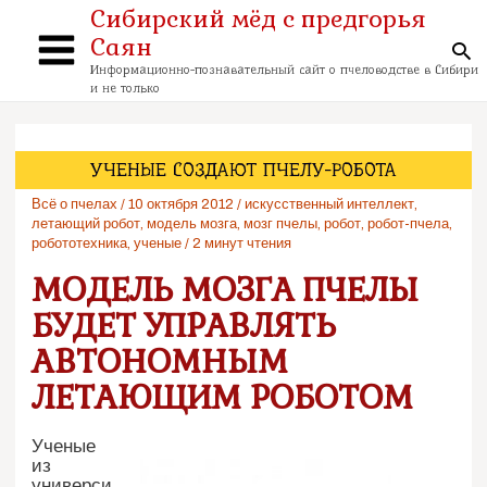
Перейти
Сибирский мёд с предгорья
к
Саян
содержимому
По
Main
Информационно-познавательный сайт о пчеловодстве в Сибири
и не только
Menu
УЧЕНЫЕ СОЗДАЮТ ПЧЕЛУ-РОБОТА
Всё о пчелах
/
10 октября 2012
/
искусственный интеллект
,
летающий робот
,
модель мозга
,
мозг пчелы
,
робот
,
робот-пчела
,
робототехника
,
ученые
/
2 минут чтения
МОДЕЛЬ МОЗГА ПЧЕЛЫ
БУДЕТ УПРАВЛЯТЬ
АВТОНОМНЫМ
ЛЕТАЮЩИМ РОБОТОМ
Ученые
из
универси