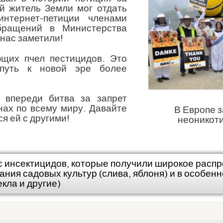
й житель Земли мог отдать
нтернет-петиции членами
бращений в Министерства
 нас заметили!
ющих пчел пестицидов. Это
 путь к новой эре более
 впереди битва за запрет
нах по всему миру. Давайте
В Европе з
я ей с другими!
неоникот
с инсектицидов, которые получили широкое расп
ания садовых культур (слива, яблоня) и в особен
екла и другие)