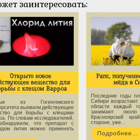
ожет заинтересовать:
Открыто новое
Рапс, получени
йствующее вещество для
мёда в С
орьбы с клещом Варроа
Последние годы п
Сибири возрастают.
ные из Гогенгемского
области каждый г
ерситета выявили действующее
занимают окол
ство для борьбы с клещами
Красноярский кр
оа. По словам исследователей,
стороне, уже…
обнаружили, что препарат с
идом лития можно применять
Подробнее...
…