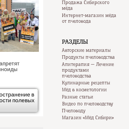
Продажа Сибирского
мёда
Интернет-магазин мёда
от пчеловода
РАЗДЕЛЫ
Авторские материалы
Продукты пчеловодства
апретят
Апитерапия — Лечение
иноиды
продуктами
пчеловодства
Кулинарные рецепты
Мёд в косметологии
ространение в
Разные статьи
ности полевых
Видео по пчеловодству
Пчеловоду
Магазин «Мёд Сибири»