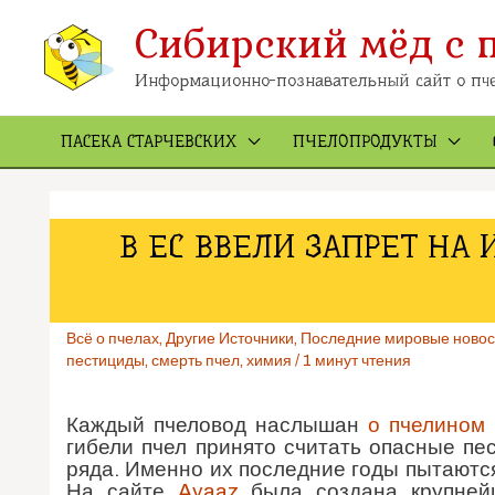
Перейти
Сибирский мёд с 
к
содержимому
Информационно-познавательный сайт о пче
ПАСЕКА СТАРЧЕВСКИХ
ПЧЕЛОПРОДУКТЫ
В ЕС ВВЕЛИ ЗАПРЕТ Н
Всё о пчелах
,
Другие Источники
,
Последние мировые новос
пестициды
,
смерть пчел
,
химия
/
1 минут чтения
Каждый пчеловод наслышан
о пчелином 
гибели пчел принято считать опасные п
ряда. Именно их последние годы пытаются
На сайте
Avaaz
была создана крупней