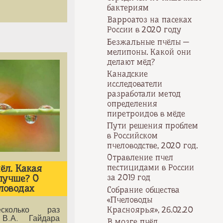
бактериям
Варроатоз на пасеках
России в 2020 году
Безжальные пчёлы —
мелипоны. Какой они
делают мёд?
Канадские
исследователи
разработали метод
определения
пиретроидов в мёде
Пути решения проблем
в Российском
пчеловодстве, 2020 год.
Отравление пчел
пестицидами в России
ёл. Какая
за 2019 год
лучше? О
ловодах
Собрание общества
«Пчеловоды
Красноярья», 26.02.20
есколько раз
 В.А. Гайдара
В мозге пчёл