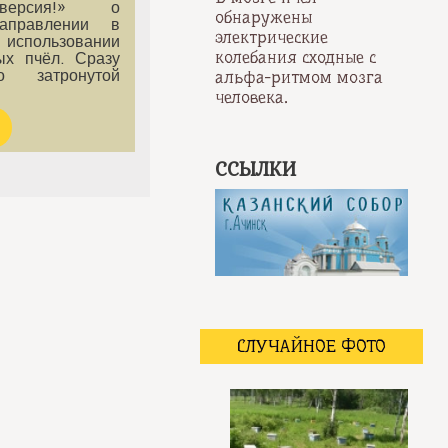
версия!» о
обнаружены
направлении в
электрические
 использовании
колебания сходные с
ых пчёл. Сразу
 затронутой
альфа-ритмом мозга
человека.
ССЫЛКИ
СЛУЧАЙНОЕ ФОТО