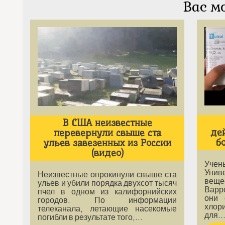
Вас м
В США неизвестные
де
перевернули свыше ста
б
ульев завезенных из России
(видео)
Уче
Унив
Неизвестные опрокинули свыше ста
веще
ульев и убили порядка двухсот тысяч
Варр
пчел в одном из калифорнийских
они 
городов. По информации
хлор
телеканала, летающие насекомые
для
погибли в результате того,…