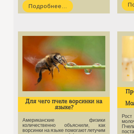
П
Подробнее...
Пр
Для чего пчеле ворсинки на
Мо
языке?
Рост
Американские физики
мол
количественно объяснили, как
Пче
ворсинки на языке помогают летучим
пост