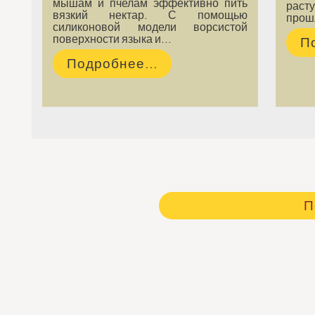
мышам и пчелам эффективно пить
раст
вязкий нектар. С помощью
прош
силиконовой модели ворсистой
поверхности языка и…
П
Подробнее...
П