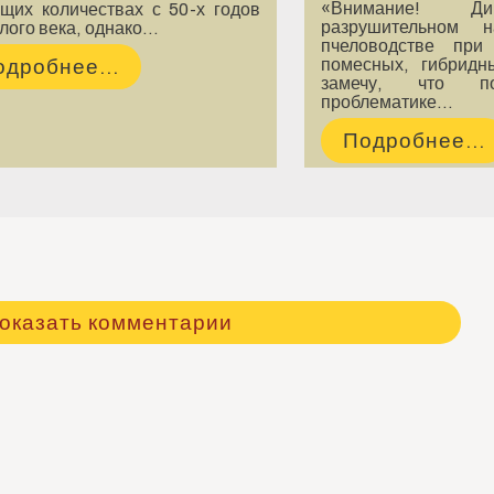
«Внимание! Ди
ущих количествах с 50-х годов
разрушительном 
лого века, однако…
пчеловодстве при
помесных, гибридн
одробнее...
замечу, что по
проблематике…
Подробнее...
оказать комментарии