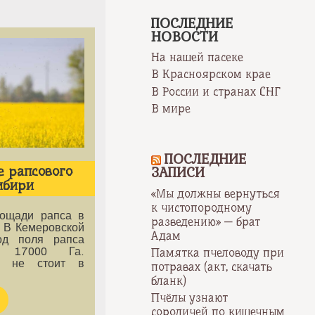
ПОСЛЕДНИЕ
НОВОСТИ
На нашей пасеке
В Красноярском крае
В России и странах СНГ
В мире
ПОСЛЕДНИЕ
е рапсового
ЗАПИСИ
ибири
«Мы должны вернуться
к чистопородному
лощади рапса в
разведению» — брат
 В Кемеровской
Адам
од поля рапса
Памятка пчеловоду при
о 17000 Га.
ай не стоит в
потравах (акт, скачать
бланк)
Пчёлы узнают
сородичей по кишечным