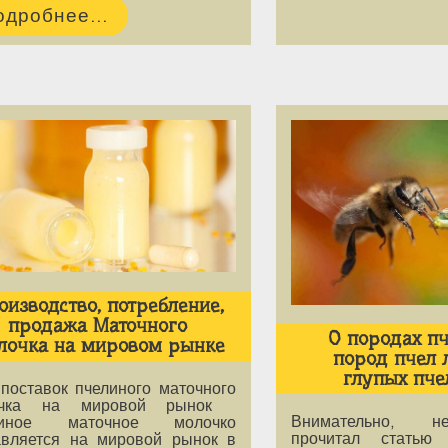
одробнее...
оизводство, потребление,
продажа Маточного
О породах пч
лочка на мировом рынке
пород пчел 
глупых пче
 поставок пчелиного маточного
очка на мировой рынок
Внимательно, н
линое маточное молочко
прочитал статью
авляется на мировой рынок в