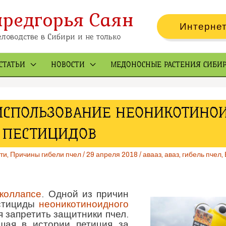
предгорья Саян
Интернет
ловодстве в Сибири и не только
СТАТЬИ
НОВОСТИ
МЕДОНОСНЫЕ РАСТЕНИЯ СИБИ
А ИСПОЛЬЗОВАНИЕ НЕОНИКОТИН
ПЕСТИЦИДОВ
ти
,
Причины гибели пчел
/
29 апреля 2018
/
авааз
,
аваз
,
гибель пчел
,
коллапсе
. Одной из причин
естициды
неоникотиноидного
 запретить защитники пчел.
шая в истории петиция за