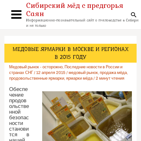
Перейти
Сибирский мёд с предгорья
к
Саян
содержимому
По
Main
Информационно-познавательный сайт о пчеловодстве в Сибири
и не только
Menu
МЕДОВЫЕ ЯРМАРКИ В МОСКВЕ И РЕГИОНАХ
В 2015 ГОДУ
Медовый рынок - осторожно
,
Последние новости в России и
странах СНГ
/
12 апреля 2015
/
медовый рынок
,
продажа мёда
,
продовольственные ярмарки
,
ярмарки мёда
/
2 минут чтения
Обеспе
чение
продов
ольстве
нной
безопас
ности
станови
тся в
нашей