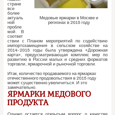
стране
все
более
Медовые ярмарки в Москве и
актуаль
регионах в 2015 году
ной
пробле
мой. В
соответ
ствии с Планом мероприятий по содействию
импортозамещения в сельском хозяйстве на
2014-2015 годы была утверждена «Дорожная
карта», предусматривающая комплекс мер по
развитию в России малых и средних форматов
торговли, ярмарочной и рыночной торговли.
Итак, количество продаваемого на ярмарках
отечественного продовольствия в 2015 году
может существенно увеличиться. И это
замечательно.
ЯРМАРКИ МЕДОВОГО
ПРОДУКТА
Однако остается открытым вопрос о качестве