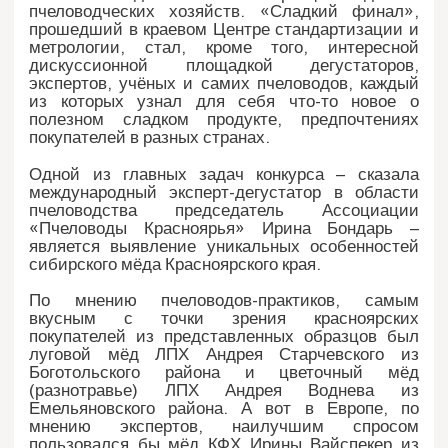
пчеловодческих хозяйств. «Сладкий финал»,
прошедший в краевом Центре стандартизации и
метрологии, стал, кроме того, интересной
дискуссионной площадкой дегустаторов,
экспертов, учёных и самих пчеловодов, каждый
из которых узнал для себя что-то новое о
полезном сладком продукте, предпочтениях
покупателей в разных странах.
Одной из главных задач конкурса – сказала
международный эксперт-дегустатор в области
пчеловодства председатель Ассоциации
«Пчеловоды Красноярья» Ирина Бондарь –
является выявление уникальных особенностей
сибирского мёда Красноярского края.
По мнению пчеловодов-практиков, самым
вкусным с точки зрения красноярских
покупателей из представленных образцов был
луговой мёд ЛПХ Андрея Старчевского из
Боготольского района и цветочный мёд
(разнотравье) ЛПХ Андрея Воднева из
Емельяновского района. А вот в Европе, по
мнению экспертов, наилучшим спросом
пользовался бы мёд КФХ Ирины Вайспекер из