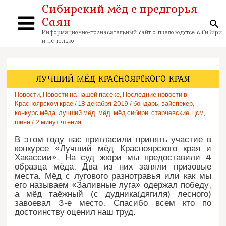
Перейти
Сибирский мёд с предгорья
к
Саян
содержимому
По
Main
Информационно-познавательный сайт о пчеловодстве в Сибири
и не только
Menu
ЛУЧШИЙ МЁД КРАСНОЯРСКОГО КРАЯ
Новости
,
Новости на нашей пасеке
,
Последние новости в
Красноярском крае
/
18 декабря 2019
/
бондарь
,
вайспекер
,
конкурс мёда
,
лучший мёд
,
мёд
,
мёд сибири
,
старчевские
,
цсм
,
шиян
/
2 минут чтения
В этом году нас пригласили принять участие в
конкурсе «Лучший мёд Красноярского края и
Хакассии». На суд жюри мы предоставили 4
образца мёда. Два из них заняли призовые
места. Мёд с лугового разнотравья или как мы
его называем «Заливные луга» одержал победу,
а мёд таёжный (с дудника(дягиля) лесного)
завоевал 3-е место. Спасибо всем кто по
достоинству оценил наш труд.