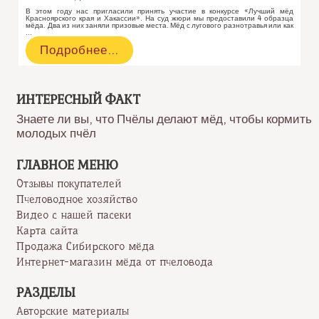
В этом году нас пригласили принять участие в конкурсе «Лучший мёд
Красноярского края и Хакассии». На суд жюри мы предоставили 4 образца
мёда. Два из них заняли призовые места. Мёд с лугового разнотравья или как
…
Лучший
Подробнее…
мёд
Красноярского
края
ИНТЕРЕСНЫЙ ФАКТ
Знаете ли вы, что Пчёлы делают мёд, чтобы кормить
молодых пчёл
ГЛАВНОЕ МЕНЮ
Отзывы покупателей
Пчеловодное хозяйство
Видео с нашей пасеки
Карта сайта
Продажа Сибирского мёда
Интернет-магазин мёда от пчеловода
РАЗДЕЛЫ
Авторские материалы