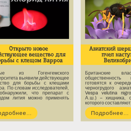
Открыто новое
Азиатский шер
йствующее вещество для
пчел насту
орьбы с клещом Варроа
Великобр
ные из Гогенгемского
Британские вла
ерситета выявили действующее
общественность
ство для борьбы с клещами
готовятся к очеред
оа. По словам исследователей,
черногрудого ази
обнаружили, что препарат с
Vespa velutina nigr
идом лития можно применять
А.ш.) – хищника, 
…
которого составляю
одробнее...
Подробнее...