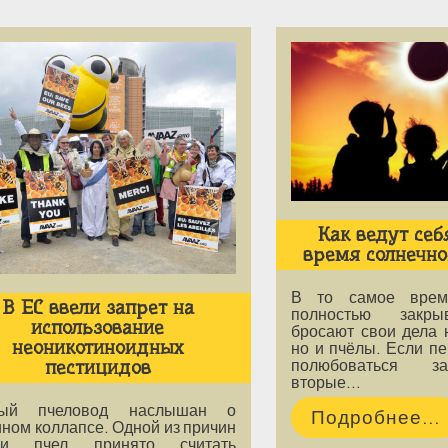
Как ведут себ
время солнечно
В то самое врем
В ЕС ввели запрет на
полностью закры
использование
бросают свои дела 
неоникотиноидных
но и пчёлы. Если п
пестицидов
полюбоваться з
вторые…
дый пчеловод наслышан о
Подробнее...
ном коллапсе. Одной из причин
ели пчел принято считать