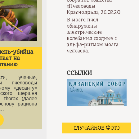
«Пчеловоды
Красноярья», 26.02.20
В мозге пчёл
обнаружены
электрические
колебания сходные с
альфа-ритмом мозга
человека.
шень-убийца
пает на
итанию
ССЫЛКИ
сти, ученые,
 и пчеловоды
ному «десанту»
атского шершня
o thorax (далее
основу рациона
т…
СЛУЧАЙНОЕ ФОТО