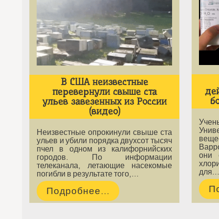
В США неизвестные
де
перевернули свыше ста
б
ульев завезенных из России
(видео)
Уче
Унив
Неизвестные опрокинули свыше ста
веще
ульев и убили порядка двухсот тысяч
Варр
пчел в одном из калифорнийских
они 
городов. По информации
хлор
телеканала, летающие насекомые
для
погибли в результате того,…
П
Подробнее...