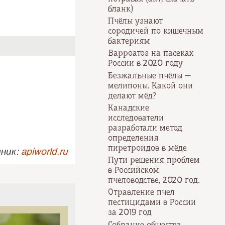
бланк)
Пчёлы узнают
сородичей по кишечным
бактериям
Варроатоз на пасеках
России в 2020 году
Безжальные пчёлы —
мелипоны. Какой они
делают мёд?
Канадские
исследователи
разработали метод
определения
пиретроидов в мёде
ник:
apiworld.ru
Пути решения проблем
в Российском
пчеловодстве, 2020 год.
Отравление пчел
пестицидами в России
за 2019 год
Собрание общества