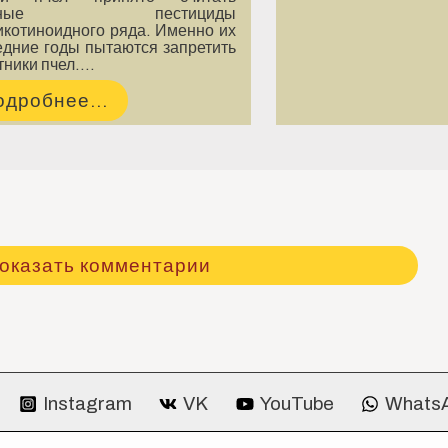
асные пестициды
икотиноидного ряда. Именно их
едние годы пытаются запретить
тники пчел.…
одробнее...
оказать комментарии
Instagram
VK
YouTube
Whats