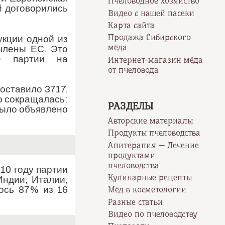
Пчеловодное хозяйство
й договорились
Видео с нашей пасеки
Карта сайта
Продажа Сибирского
укции одной из
мёда
члены ЕС. Это
й» партии на
Интернет-магазин мёда
от пчеловода
оставило 3717.
о сокращалась:
РАЗДЕЛЫ
 было объявлено
Авторские материалы
Продукты пчеловодства
0
Апитерапия — Лечение
продуктами
пчеловодства
10 году партии
Кулинарные рецепты
Индии, Италии,
ось 87% из 16
Мёд в косметологии
Разные статьи
Видео по пчеловодству