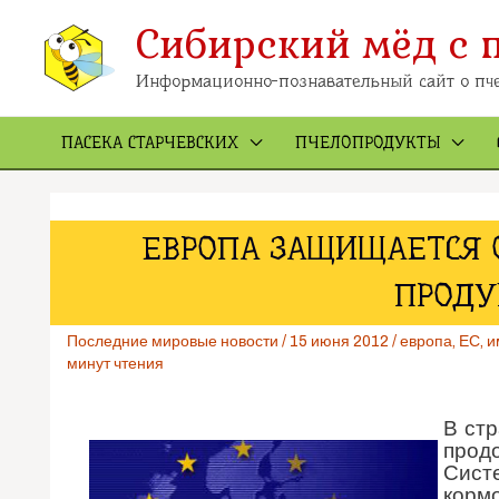
Перейти
Сибирский мёд с 
к
содержимому
Информационно-познавательный сайт о пче
ПАСЕКА СТАРЧЕВСКИХ
ПЧЕЛОПРОДУКТЫ
ЕВРОПА ЗАЩИЩАЕТСЯ 
ПРОДУ
Последние мировые новости
/
15 июня 2012
/
европа
,
ЕС
,
и
минут чтения
В ст
прод
Сист
корм