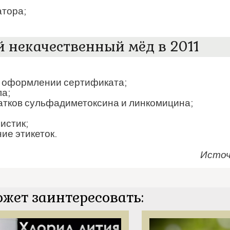
атора;
некачественный мёд в 2011
и оформлении сертификата;
ла;
татков сульфадиметоксина и линкомицина;
истик;
ие этикеток.
Источ
ожет заинтересовать: