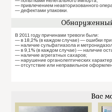
— попытками нелегального импорта;
— привлечением неавторизованного опер
— дефектами упаковки.
Обнаруженный 
В 2011 году причинами тревоги были:
— в 18,2% (в каждом случае) — ошибки пр
— наличие сульфатиазола и метронидазо
— в 9,1% (в каждом случае) — наличие ос
— наличие агрегатных сахаров;
— нарушение органолептических характер
— отсутствие или неправильное оформлен
Вас м