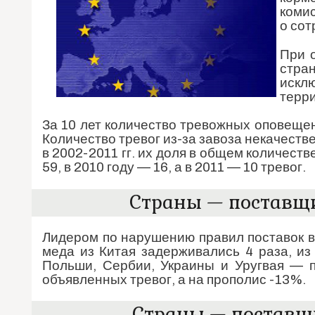
коми
о сот
При 
стра
искл
терри
За 10 лет количество тревожных оповещен
Количество тревог из-за завоза некачест
в 2002-2011 гг. их доля в общем количеств
59, в 2010 году — 16, а в 2011 — 10 тревог.
Страны — поставщи
Лидером по нарушению правил поставок в 
меда из Китая задерживались 4 раза, из 
Польши, Сербии, Украины и Уругвая — 
объявленных тревог, а на прополис -13%.
Страны — поставщи