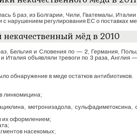
ась 5 раз, из Болгарии, Чили, Гватемалы, Италии
зи с нарушением регулирования ЕС о поставках ме
некачественный мёд в 2010
раз, Бельгия и Словения по — 2, Германия, Поль
 и Италия объявляли тревоги по 3 раза, Англия —
ыло обнаружение в меде остатков антибиотиков.
ов линкомицина;
ациклина, метронизадола, сульфадиметоксина,
м их оформлением;
та;
гментов насекомых;