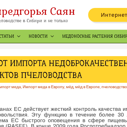
предгорья Саян
Интернет
ловодстве в Сибири и не только
СТАТЬИ
НОВОСТИ
МЕДОНОСНЫЕ РАСТЕНИЯ СИБИ
ОТ ИМПОРТА НЕДОБРОКАЧЕСТВЕ
КТОВ ПЧЕЛОВОДСТВА
мпорт меда
,
Импорт меда в Европу
,
мёд
,
мёд в Европе
,
пчеловодство
ранах ЕС действует жесткий контроль качества 
овольствия. Эту функцию в течение более 30 
ема ЕС быстрого оповещения в сфере пищевы
ов (RASFF). В конце 2009 года Роспотребнадзор