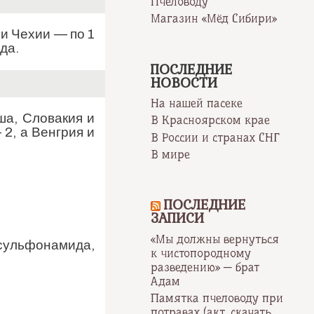
Пчеловоду
Магазин «Мёд Сибири»
 и Чехии — по 1
да.
ПОСЛЕДНИЕ
НОВОСТИ
На нашей пасеке
ша, Словакия и
В Красноярском крае
 2, а Венгрия и
В России и странах СНГ
В мире
ПОСЛЕДНИЕ
ЗАПИСИ
«Мы должны вернуться
 сульфонамида,
к чистопородному
разведению» — брат
Адам
Памятка пчеловоду при
потравах (акт, скачать