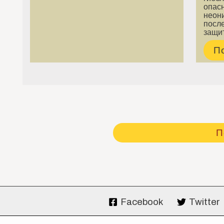
оп
неон
посл
защи
П
П
Facebook
Twitter