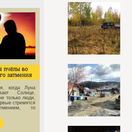
я пчёлы во
го затмения
я, когда Луна
вает Солнце,
не только люди,
ервые стремятся
атмением, то