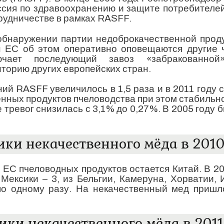
ссия по здравоохранению и защите потребителе
рудничестве в рамках RASFF.
обнаружении партии недоброкачественной прод
н ЕС об этом оперативно оповещаются другие 
ючает последующий завоз «забракованно
торию других европейских стран.
ий RASFF увеличилось в 1,5 раза и в 2011 году с
венных продуктов пчеловодства при этом стабильн
е тревог снизилась с 3,1% до 0,27%. В 2005 году
ки некачественного мёда в 201
ЕС пчеловодных продуктов остается Китай. В 20
Мексики – 3, из Бельгии, Камеруна, Хорватии, 
по одному разу. На некачественный мед пришл
ки некачественного мёда в 2011