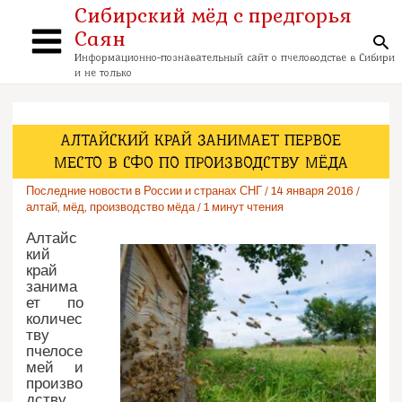
Перейти
Сибирский мёд с предгорья
к
Саян
содержимому
По
Main
Информационно-познавательный сайт о пчеловодстве в Сибири
и не только
Menu
АЛТАЙСКИЙ КРАЙ ЗАНИМАЕТ ПЕРВОЕ
МЕСТО В СФО ПО ПРОИЗВОДСТВУ МЁДА
Последние новости в России и странах СНГ
/
14 января 2016
/
алтай
,
мёд
,
производство мёда
/
1 минут чтения
Алтайс
кий
край
занима
ет по
количес
тву
пчелосе
мей и
произво
дству