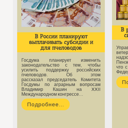
В 
с
В России планируют
выплачивать субсидии и
для пчеловодов
Упра
вете
надз
Госдума планирует изменить
Пенз
законодательство с тем, чтобы
что 
усилить поддержку российских
Феде
пчеловодов. Об этом
рассказал председатель Комитета
П
Госдумы по аграрным вопросам
Владимир Кашин на XXII
Международном конгрессе…
Подробнее...