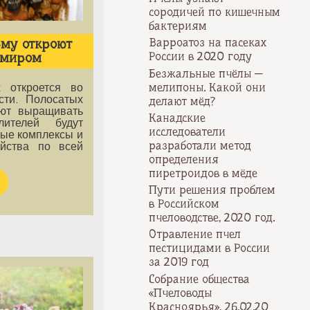
сородичей по кишечным
бактериям
Варроатоз на пасеках
му откроют
России в 2020 году
имиром
Безжальные пчёлы —
мелипоны. Какой они
 откроется во
сти. Полосатых
делают мёд?
уют выращивать
Канадские
ителей будут
исследователи
ные комплексы и
разработали метод
яйства по всей
определения
пиретроидов в мёде
Пути решения проблем
в Российском
пчеловодстве, 2020 год.
Отравление пчел
пестицидами в России
за 2019 год
Собрание общества
«Пчеловоды
Красноярья», 26.02.20