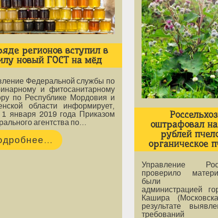
ряде регионов вступил в
илу новый ГОСТ на мёд
вление Федеральной службы по
ринарному и фитосанитарному
ору по Республике Мордовия и
енской области информирует,
Россельхо
с 1 января 2019 года Приказом
рального агентства по…
оштрафовал на
рублей пчел
одробнее...
органическое п
Управление Росс
проверило матер
были пред
администрацией гор
Кашира (Московск
результате выявл
требований 