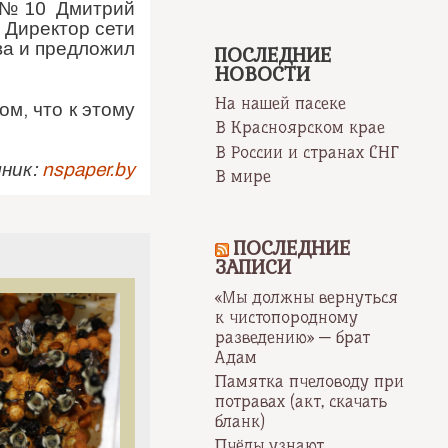
Ш №10 Дмитрий
 Директор сети
ва и предложил
ПОСЛЕДНИЕ
НОВОСТИ
На нашей пасеке
м, что к этому
В Красноярском крае
В России и странах СНГ
ник:
nspaper.by
В мире
ПОСЛЕДНИЕ
ЗАПИСИ
«Мы должны вернуться
к чистопородному
разведению» — брат
Адам
Памятка пчеловоду при
потравах (акт, скачать
бланк)
Пчёлы узнают