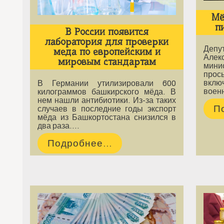
Мё
п
В России появится
лаборатория для проверки
Депу
меда по европейским и
Алек
мировым стандартам
мини
прос
вкл
В Германии утилизировали 600
воен
килограммов башкирского мёда. В
нем нашли антибиотики. Из-за таких
П
случаев в последние годы экспорт
мёда из Башкортостана снизился в
два раза.…
Подробнее...