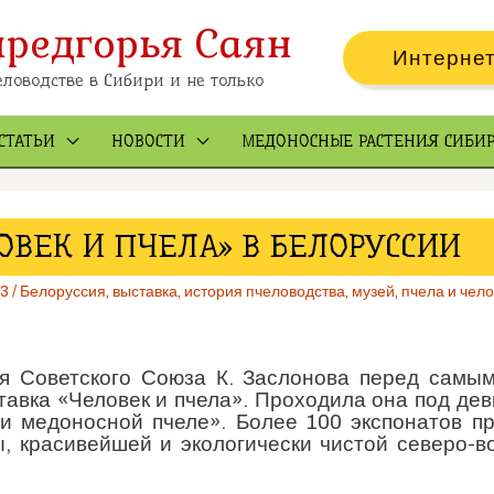
предгорья Саян
Интернет
ловодстве в Сибири и не только
СТАТЬИ
НОВОСТИ
МЕДОНОСНЫЕ РАСТЕНИЯ СИБИ
ОВЕК И ПЧЕЛА» В БЕЛОРУССИИ
13
/
Белоруссия
,
выставка
,
история пчеловодства
,
музей
,
пчела и чело
я Советского Союза К. Заслонова перед самы
авка «Человек и пчела». Проходила она под дев
 и медоносной пчеле». Более 100 экспонатов п
красивейшей и экологически чистой северо-во