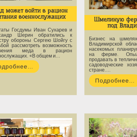
д может войти в рацион
итания военнослужащих
Шмелиную фер
под Влад
таты Госдумы Иван Сухарев и
сандр Шерин обратились к
Бизнес на шмелях
стру обороны Сергею Шойгу с
Владимирской обла
ьбой рассмотреть возможность
насекомых планир
ючения меда в рацион
на ферме. Опыл
нослужащих. «В общем и…
продавать в теплич
садоводческие хоз
одробнее...
стране.…
Подробнее...