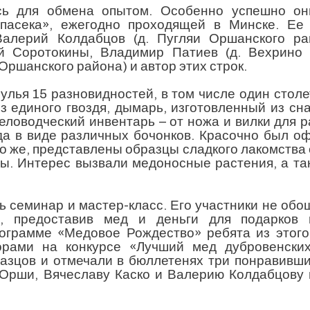
сь для обмена опытом. Особенно успешно он
 пасека», ежегодно проходящей в Минске. Ее
Валерий Колдабцов (д. Пугляи Оршанского рай
й Соротокины, Владимир Патиев (д. Вехрино 
Оршанского района) и автор этих строк.
улья 15 разновидностей, в том числе один столе
 единого гвоздя, дымарь, изготовленный из сн
еловодческий инвентарь – от ножа и вилки для 
еда в виде различных бочонков. Красочно был о
о же, представлены образцы сладкого лакомства 
ты. Интерес вызвали медоносные растения, а та
ь семинар и мастер-класс. Его участники не об
, предоставив мед и деньги для подарков 
ограмме «Медовое Рождество» ребята из этого
торами на конкурсе «Лучший мед дубровенски
разцов и отмечали в бюллетенях три понравивш
 Орши, Вячеславу Каско и Валерию Колдабцову