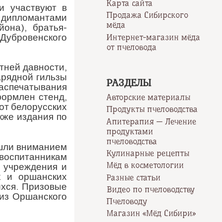
Карта сайта
и участвуют в
Продажа Сибирского
 дипломантами
мёда
она), братья-
Дубровенского
Интернет-магазин мёда
от пчеловода
тней давности,
арядной гильзы
РАЗДЕЛЫ
распечатывания
формлен стенд,
Авторские материалы
от белорусских
Продукты пчеловодства
кже издания по
Апитерапия — Лечение
продуктами
пчеловодства
ошли вниманием
Кулинарные рецепты
воспитанникам
Мёд в косметологии
 учреждения и
х и оршанских
Разные статьи
ихся. Призовые
Видео по пчеловодству
 из Оршанского
Пчеловоду
Магазин «Мёд Сибири»