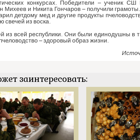
атических конкурсах. Победители – ученик С
 Михеев и Никита Гончаров – получили грамоты.
арил детдому мед и другие продукты пчеловодст
ю свечей из воска.
й из всей республики. Они были единодушны в то
пчеловодство – здоровый образ жизни.
Источ
ожет заинтересовать: