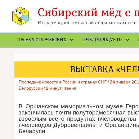
Перейти
Сибирский мёд с 
к
содержимому
Информационно-познавательный сайт о пче
ПАСЕКА СТАРЧЕВСКИХ
ПЧЕЛОПРОДУКТЫ
ВЫСТАВКА «ЧЕЛ
Последние новости в России и странах СНГ
/
24 января 20
Белоруссии
/
2 минут чтения
В Оршанском мемориальном музее Геро
закончилась почти полуторамесячная выст
взрослым все о продуктах пчеловодства
пчеловодов Дубровенщины и Оршанщины, 
Беларуси.