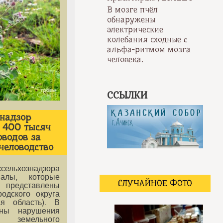
В мозге пчёл
обнаружены
электрические
колебания сходные с
альфа-ритмом мозга
человека.
ССЫЛКИ
знадзор
 400 тысяч
оводов за
человодство
ельхознадзора
иалы, которые
СЛУЧАЙНОЕ ФОТО
ставлены
одского округа
ая область). В
ены нарушения
земельного