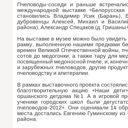
Пчеловоды-соседи и раньше встречали
международной выставке «Белорусская
становились Владимир Усик (Барань), 
дубровенцы Алексей, Михаил и Васили
района), Александр Спецаков (д. Гришаны 
На выставке в музее можно было увидеть 
рамку, выполненную нашими предками без
времен Великой Отечественной войны, пч
сотов до медогонки, а также тару для м
посвященный медоносной пчеле, и, конечн
и зарубежных пчеловодов, другие продук
пчеловодству и апитерапии.
В рамках выставочного проекта состоялис
благотворительную акцию «Наши дети»
оршанского детдома №1. А в игровой пр
ученики городских школ были дегуста
пчеловодов-2012». Они оценивали 14 об
места достались Евгению Гуминскому из
района.