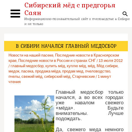
Перейти
Сибирский мёд с предгорья
к
Саян
содержимому
По
Main
Информационно-познавательный сайт о пчеловодстве в Сибири
и не только
Menu
В СИБИРИ НАЧАЛСЯ ГЛАВНЫЙ МЕДОСБОР
Новости на нашей пасеке
,
Последние новости в Красноярском
крае
,
Последние новости в России и странах СНГ
/
13 июля 2012
/
главный медосбор
,
купить мёд
,
куплю мёд
,
мёд
,
Мёд сибири
,
медок
,
пасека
,
продажа мёда
,
продам мед
,
пчеловодство
,
пчелы
,
свежий мёд
,
сибирский мёд
,
Старчевские
/
1 минут
чтения
Главный медосбор только
начался, а во всех городах
уже навалом свежего
«мёда». Будьте
внимательны. Лучше
подождать.
Да, свежего меда немного