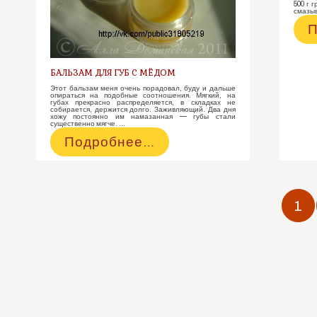
500 г 
смазыв
П
П
с
(
б
БАЛЬЗАМ ДЛЯ ГУБ С МЁДОМ
Этот бальзам меня очень порадовал, буду и дальше
опираться на подобные соотношения. Мягкий, на
губах прекрасно распределяется, в складках не
собирается, держится долго. Заживляющий. Два дня
хожу постоянно им намазанная — губы стали
существенно мягче. …
Бальзам
Подробнее…
для
губ
с
Навигация
мёдом
по
1
записям