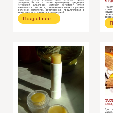
МЕДО
регионов Китая, а также кулинарные традиции
китайской диаспоры. История китайской кухни
Рецепт
начинается с неолита, с течением времени в разных
и свои
регионах появились собственные предпочтения в
Медов
зависимости от климата и придворной …
рецепт
совсем
Мёд
Подробнее…
М
П
в
т
китайской
Б
кухне
2
р
ПАХЛ
БЛЮ
Для те
масла,