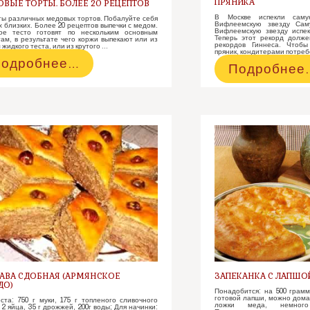
ПРЯНИКА
ВЫЕ ТОРТЫ. БОЛЕЕ 20 РЕЦЕПТОВ
В Москве испекли саму
ы различных медовых тортов. Побалуйте себя
Вифлеемскую звезду Сам
х близких. Более 20 рецептов выпечки с медом.
Вифлеемскую звезду испек
ое тесто готовят по нескольким основным
Теперь этот рекорд долже
ам, в результате чего коржи выпекают или из
рекордов Гиннеса. Чтобы 
 жидкого теста, или из крутого …
пряник, кондитерами потреб
едовые
одробнее…
Бочка
Подробнее
орты.
мёда
олее
потребовал
0
для
ецептов
приготовле
самого
большого
пряника
АВА СДОБНАЯ (АРМЯНСКОЕ
ЗАПЕКАНКА С ЛАПШО
ДО)
Понадобится: на 500 грам
готовой лапши, можно дома
ста: 750 г муки, 175 г топленого сливочного
ложки меда, немного
 2 яйца, 35 г дрожжей, 200г воды; Для начинки: