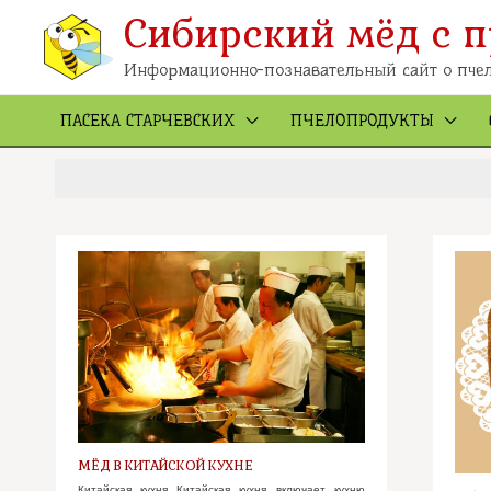
Перейти
к
Сибирский мёд с п
содержимому
Информационно-познавательный сайт о пчел
ПАСЕКА СТАРЧЕВСКИХ
ПЧЕЛОПРОДУКТЫ
МЁД В КИТАЙСКОЙ КУХНЕ
Китайская кухня Китайская кухня включает кухню