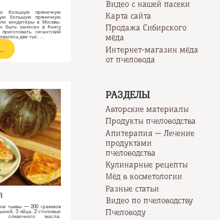
Видео с нашей пасеки
ю большую пряничную
Карта сайта
ую большую пряничную
ли кондитеры в Москвы.
Продажа Сибирского
н быть занесен в Книгу
приготовать гигантский
мёда
овалось две тыс. …
…
Интернет-магазин мёда
от пчеловода
ась
ния
РАЗДЕЛЫ
Авторские материалы
Продукты пчеловодства
Апитерапия — Лечение
продуктами
пчеловодства
Кулинарные рецепты
Мёд в косметологии
Разные статьи
Й
Видео по пчеловодству
мов тыквы — 200 граммов
Пчеловоду
шней, 3 яйца, 2 столовые
 сливочного масла.