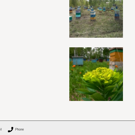
il
Phone