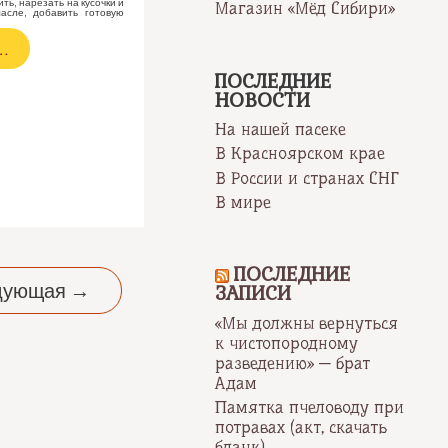
ть, нарезать на кусочки и
Магазин «Мёд Сибири»
асле, добавить готовую
…
ПОСЛЕДНИЕ
НОВОСТИ
На нашей пасеке
В Красноярском крае
В России и странах СНГ
В мире
ПОСЛЕДНИЕ
дующая
→
ЗАПИСИ
«Мы должны вернуться
к чистопородному
разведению» — брат
Адам
Памятка пчеловоду при
потравах (акт, скачать
бланк)