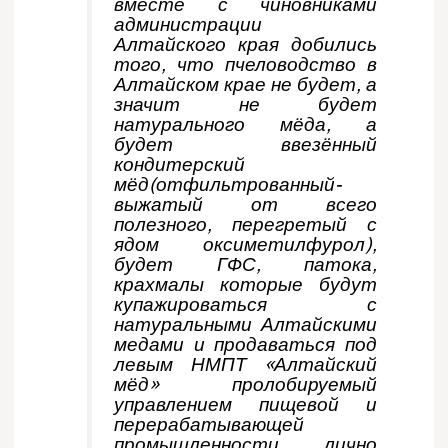
вместе с чиновниками
администрации
Алтайского края добились
того, что пчеловодство в
Алтайском крае не будет, а
значит не будет
натурального мёда, а
будет ввезённый
кондитерский
мёд(отфильтрованный-
выжатый от всего
полезного, перегретый с
ядом оксиметилфурол),
будет ГФС, патока,
крахмалы которые будут
купажироваться с
натуральными Алтайскими
медами и продаваться под
левым НМПТ «Алтайский
мёд» пролобируемый
управлением пищевой и
перерабатывающей
промышленности лично