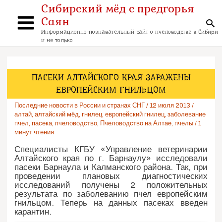
Перейти
Сибирский мёд с предгорья
к
Саян
содержимому
По
Main
Информационно-познавательный сайт о пчеловодстве в Сибири
и не только
Menu
ПАСЕКИ АЛТАЙСКОГО КРАЯ ЗАРАЖЕНЫ
ЕВРОПЕЙСКИМ ГНИЛЬЦОМ
Последние новости в России и странах СНГ
/
12 июля 2013
/
алтай
,
алтайский мёд
,
гнилец
,
европейский гнилец
,
заболевание
пчел
,
пасека
,
пчеловодство
,
Пчеловодство на Алтае
,
пчелы
/
1
минут чтения
Специалисты КГБУ «Управление ветеринарии
Алтайского края по г. Барнаулу» исследовали
пасеки Барнаула и Калманского района. Так, при
проведении плановых диагностических
исследований получены 2 положительных
результата по заболеванию пчел европейским
гнильцом. Теперь на данных пасеках введен
карантин.