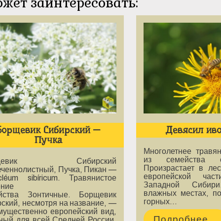
ожет заинтересовать:
Борщевик Сибирский —
Девясил ив
Пучка
Многолетнее травян
из семейства сл
рщевик Сибирский
Произрастает в лес
еченнолистный, Пучка, Пикан —
европейской час
cléum sibíricum. Травянистое
Западной Сибир
ение
влажных местах, по
йства Зонтичные. Борщевик
горных…
ский, несмотря на название, —
мущественно европейский вид,
Подробнее...
ный для всей Средней России.