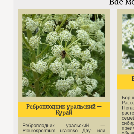
Вас м
Бо
Расс
Реброплодник уральский —
Hera
Курай
раст
семе
сибир
Реброплодник уральский —
преи
Pleurospermum uralense Дву- или
обыч