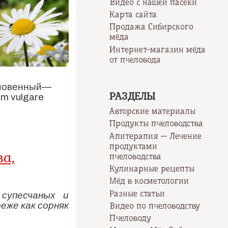
Видео с нашей пасеки
Карта сайта
Продажа Сибирского
мёда
Интернет-магазин мёда
от пчеловода
кновенный—
РАЗДЕЛЫ
m vulgare
Авторские материалы
Продукты пчеловодства
Апитерапия — Лечение
продуктами
а,
пчеловодства
Кулинарные рецепты
Мёд в косметологии
Разные статьи
супесчаных и
реже как сорняк
Видео по пчеловодству
Пчеловоду