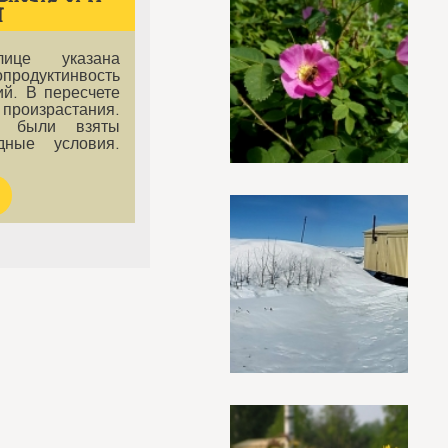
Я
ице указана
родуктинвость
й. В пересчете
произрастания.
е были взяты
дные условия.