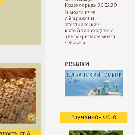
Красноярья», 26.02.20
В мозге пчёл
обнаружены
электрические
колебания сходные с
альфа-ритмом мозга
человека.
ССЫЛКИ
СЛУЧАЙНОЕ ФОТО
ность от А