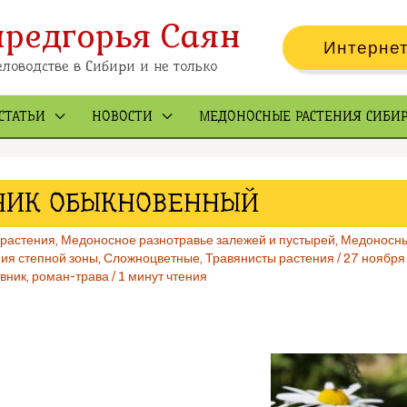
предгорья Саян
Интернет
ловодстве в Сибири и не только
СТАТЬИ
НОВОСТИ
МЕДОНОСНЫЕ РАСТЕНИЯ СИБИ
НИК ОБЫКНОВЕННЫЙ
 растения
,
Медоносное разнотравье залежей и пустырей
,
Медоносны
ия степной зоны
,
Сложноцветные
,
Травянисты растения
/
27 ноября
вник
,
роман-трава
/
1 минут чтения