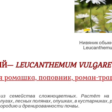
Нивяник обы
Leucanthemu
ЫЙ—
LEUCANTHEMUM VULGARE
 ромашка, поповник, роман-трав
из семейства сложноцветных. Растёт на 
лугах, лесных полянах, опушках, в кустарниках, 
дородию и дренированности почвы.