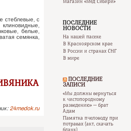
Магазин «Мёд Сибири»
е стеблевые, с
ПОСЛЕДНИЕ
 клиновидные,
НОВОСТИ
чковые, белые,
На нашей пасеке
ватая семянка,
В Красноярском крае
В России и странах СНГ
В мире
ПОСЛЕДНИЕ
ИВЯНИКА
ЗАПИСИ
«Мы должны вернуться
к чистопородному
разведению» — брат
ик:
24medok.ru
Адам
Памятка пчеловоду при
потравах (акт, скачать
бланк)