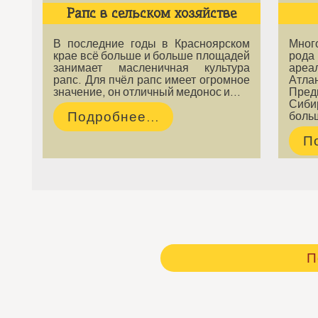
Рапс в сельском хозяйстве
В последние годы в Красноярском
Мног
крае всё больше и больше площадей
рода
занимает масленичная культура
ареа
рапс. Для пчёл рапс имеет огромное
Атл
значение, он отличный медонос и…
Пред
Сибир
Подробнее...
боль
П
П