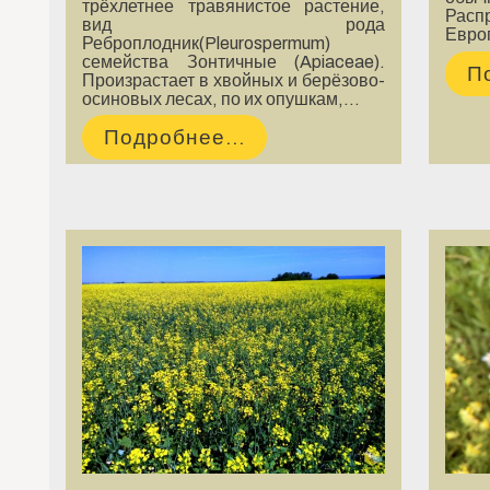
трёхлетнее травянистое растение,
Расп
вид рода
Евро
Реброплодник(Pleurospermum)
семейства Зонтичные (Apiaceae).
П
Произрастает в хвойных и берёзово-
осиновых лесах, по их опушкам,…
Подробнее...