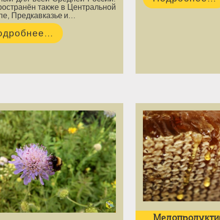
ространён также в Центральной
пе, Предкавказье и…
одробнее...
Медопродуктив