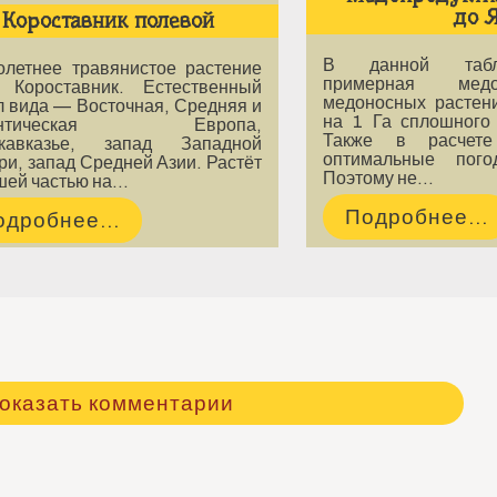
до 
Короставник полевой
В данной табл
олетнее травянистое растение
примерная медоп
 Короставник. Естественный
медоносных растени
л вида — Восточная, Средняя и
на 1 Га сплошного 
антическая Европа,
Также в расчет
кавказье, запад Западной
оптимальные пого
и, запад Средней Азии. Растёт
Поэтому не…
шей частью на…
Подробнее...
одробнее...
оказать комментарии