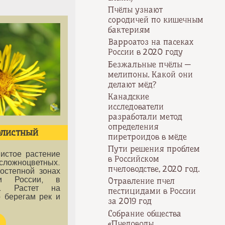
Пчёлы узнают
сородичей по кишечным
бактериям
Варроатоз на пасеках
России в 2020 году
Безжальные пчёлы —
мелипоны. Какой они
делают мёд?
Канадские
исследователи
разработали метод
определения
олистный
пиретроидов в мёде
Пути решения проблем
истое растение
в Российском
ожноцветных.
пчеловодстве, 2020 год.
остепной зонах
ти России, в
Отравление пчел
и. Растет на
пестицидами в России
 берегам рек и
за 2019 год
Собрание общества
«Пчеловоды