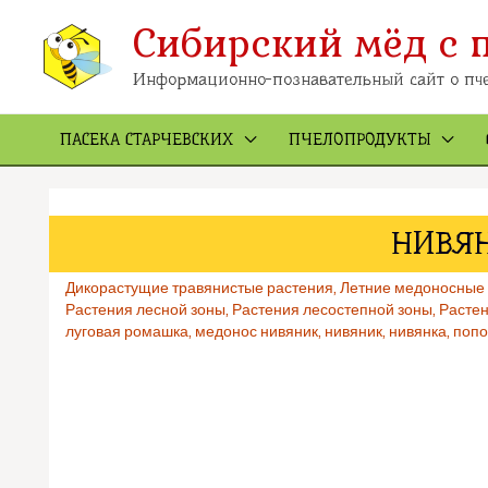
Перейти
Сибирский мёд с 
к
содержимому
Информационно-познавательный сайт о пче
ПАСЕКА СТАРЧЕВСКИХ
ПЧЕЛОПРОДУКТЫ
НИВЯ
Дикорастущие травянистые растения
,
Летние медоносные
Растения лесной зоны
,
Растения лесостепной зоны
,
Растен
луговая ромашка
,
медонос нивяник
,
нивяник
,
нивянка
,
попо