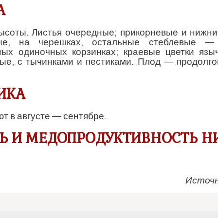
А
высоты. Листья очередные; прикорневые и нижни
атые, на черешках, остальные стеблевые —
пных одиночных корзинках; краевые цветки язы
ые, с тычинками и пестиками. Плод — продолго
ИКА
т в августе — сентябре.
Ь И МЕДОПРОДУКТИВНОСТЬ Н
Источн