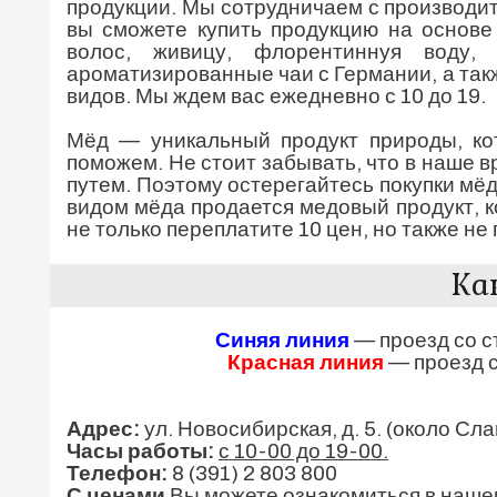
продукции. Мы сотрудничаем с производит
вы сможете купить продукцию на основе 
волос, живицу, флорентиннуя воду,
ароматизированные чаи с Германии, а так
видов. Мы ждем вас ежедневно с 10 до 19.
Мёд — уникальный продукт природы, ко
поможем. Не стоит забывать, что в наше 
путем. Поэтому остерегайтесь покупки мёд
видом мёда продается медовый продукт, к
не только переплатите 10 цен, но также не
Ка
Синяя линия
— проезд со с
Красная линия
— проезд с
Адрес:
ул. Новосибирская, д. 5. (около Сл
Часы работы:
с 10-00 до 19-00.
Телефон:
8 (391) 2 803 800
С ценами
Вы можете ознакомиться в наш