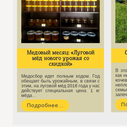
Медовый месяц: «Луговой
мёд нового урожая со
скидкой»
В эт
как н
Медосбор идет полным ходом. Год
коч
обещает быть урожайным, в связи с
непл
этим, на луговой мёд 2016 года у нас
сем
действует специальная цена. 1 кг
запе
мёда…
П
Подробнее...