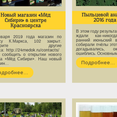
Пыльцевой ан
Новый магазин «Мёд
2016 года
Сибири» в центре
Красноярска
В этом году результ
ждали как-никогд
варя 2019 года магазин по
ранний июньский 
су К.Маркса, 102 закрыт.
собирали пчёлы это
отрите другие
догадывались, о
а: http://24medok.ru/contacts/
ошиблись. Основны
 сообщить о открытии нового
ла «Мёд Сибири». Наш новый
Подробнее...
зин…
одробнее...