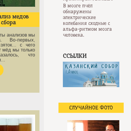
В мозге пчёл
обнаружены
ализ медов
электрические
 сбора
колебания сходные с
альфа-ритмом мозга
человека.
аты анализов мы
а. Во-первых,
взяток… с чего
т мёд мы только
казалось, что
ССЫЛКИ
м…
СЛУЧАЙНОЕ ФОТО