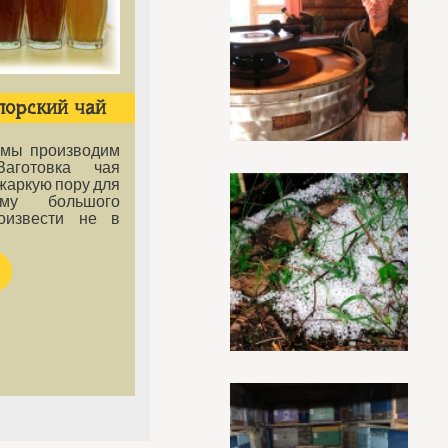
порский чай
 мы производим
Заготовка чая
жаркую пору для
ому большого
оизвести не в