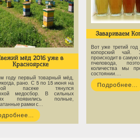
Завариваем Ко
Вот уже третий год
копорский чай. 
Свежий мёд 2016 уже в
происходит в самую 
пчеловода, поэт
Красноярске
количества мы пр
состоянии.…
ом году первый товарный мёд,
икогда, рано. С 5 по 15 июня на
Подробнее...
евой пасеке тянулся
охой медосбор. В сильных
ьях появились полные,
чатанные рамки с…
одробнее...