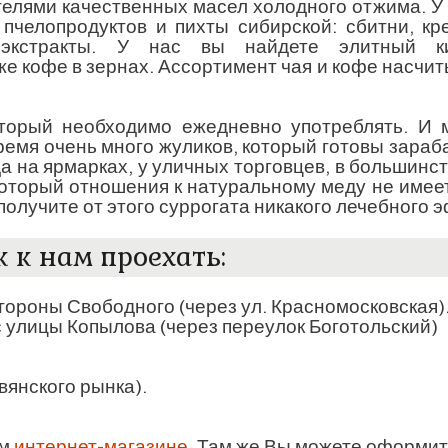
елями качественных масел холодного отжима. У 
пчелопродуктов и пихты сибирской: сбитни, кр
 экстракты. У нас вы найдете элитный ки
же кофе в зернах. Ассортимент чая и кофе насчит
торый необходимо ежедневно употреблять. И 
время очень много жуликов, который готовы зара
а на ярмарках, у уличных торговцев, в большинс
оторый отношения к натуральному меду не имеет.
 получите от этого суррогата никакого лечебного 
к к нам проехать:
тороны Свободного (через ул. Красномосковская)
 улицы Копылова (через переулок Боготольский)
авянского рынка).
ем
интернет-магазине
. Там же Вы можете оформить