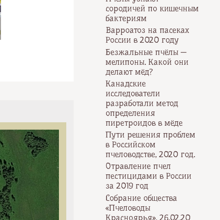
сородичей по кишечным
бактериям
Варроатоз на пасеках
России в 2020 году
Безжальные пчёлы —
мелипоны. Какой они
делают мёд?
Канадские
исследователи
разработали метод
определения
пиретроидов в мёде
Пути решения проблем
в Российском
пчеловодстве, 2020 год.
Отравление пчел
пестицидами в России
за 2019 год
Собрание общества
«Пчеловоды
Красноярья», 26.02.20