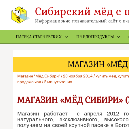
Перейти
Сибирский мёд с 
к
содержимому
Информационно-познавательный сайт о пче
ПАСЕКА СТАРЧЕВСКИХ
ПЧЕЛОПРОДУКТЫ
МАГАЗИН «МЁД
Магазин "Мёд Сибири"
/
23 ноября 2014
/
купить мёд
,
купит
продажа чая
/
2 минут чтения
МАГАЗИН «МЁД СИБИРИ» (
Магазин работает с апреля 2012 го
натурального, эксклюзивного, высоко
получаем на своей крупной пасеке в Бого