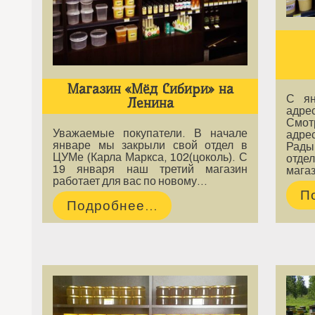
Магазин «Мёд Сибири» на
С ян
Ленина
адре
См
Уважаемые покупатели. В начале
адрес
январе мы закрыли свой отдел в
Рады
ЦУМе (Карла Маркса, 102(цоколь). С
отде
19 января наш третий магазин
мага
работает для вас по новому…
П
Подробнее...