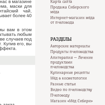
нас в магазине
Карта сайта
ема, маски для
Продажа Сибирского
тайский чай,
мёда
ывает более 40
Интернет-магазин мёда
от пчеловода
мы вам в этом
батывать любым
РАЗДЕЛЫ
тве случаев под
 Купив его, вы
Авторские материалы
эффекта.
Продукты пчеловодства
Апитерапия — Лечение
продуктами
пчеловодства
.
Кулинарные рецепты
Мёд в косметологии
Разные статьи
Видео по пчеловодству
Пчеловоду
Магазин «Мёд Сибири»
 заказ.