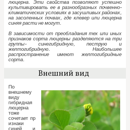
люцерна. Эти свойства позволяют успешно
культивировать ее в разнообразных почвенно-
климатических условиях в засушливых районах,
на засоленных почвах, где клевер или люцерна
синяя расти не могут.
В зависимости от преобладания тех или иных
признаков сорта люцерны разделяются на три
группы- синегибридную, пеструю и
желтогибридную. Наибольшее
распространение имеют желтогибридные
сорта.
Внешний вид
По
внешнему
виду
гибридная
люцерна
тоже
сочетает пр
изнаки
синей и