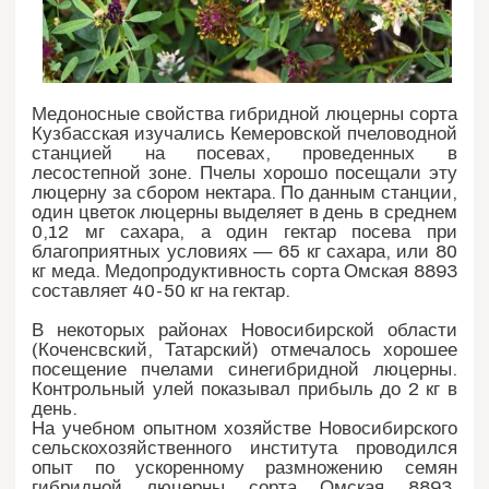
Медоносные свойства гибридной люцерны сорта
Кузбасская изучались Кемеровской пчеловодной
станцией на посевах, проведенных в
лесостепной зоне. Пчелы хорошо посещали эту
люцерну за сбором нектара. По данным станции,
один цветок люцерны выделяет в день в среднем
0,12 мг сахара, а один гектар посева при
благоприятных условиях — 65 кг сахара, или 80
кг меда. Медопродуктивность сорта Омская 8893
составляет 40-50 кг на гектар.
В некоторых районах Новосибирской области
(Коченсвский, Татарский) отмечалось хорошее
посещение пчелами синегибридной люцерны.
Контрольный улей показывал прибыль до 2 кг в
день.
На учебном опытном хозяйстве Новосибирского
сельскохозяйственного института проводился
опыт по ускоренному размножению семян
гибридной люцерны сорта Омская 8893.