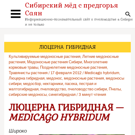
Перейти
Сибирский мёд с предгорья
к
Саян
содержимому
По
Main
Информационно-познавательный сайт о пчеловодстве в Сибири
и не только
Menu
ЛЮЦЕРНА ГИБРИДНАЯ
Культивируемые медоносные растения
,
Летние медоносные
растения
,
Медоносные растения Сибири
,
Многолетние
кормовые травы
,
Позднелетние медоносные растения
,
Травянисты растения
/
17 февраля 2012
/
Medicago hybridum
,
Люцерна гибридная
,
медонос
,
медоносные растения
,
медоносы
сибири
,
медосбор
,
нектарники
,
пасека
,
пестрая и
желтогибридная
,
пчеловодство
,
пчеловодство сибири
,
Пчелы
,
сибирские медоносы
,
синегибридная
/
3 минут чтения
ЛЮЦЕРНА ГИБРИДНАЯ —
MEDICAGO HYBRIDUM
Широко