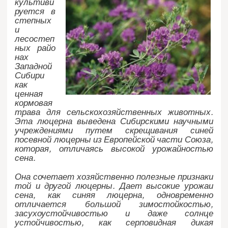
культиви
руется в
степных
и
лесостеп
ных райо
нах
Западной
Сибири
как
ценная
кормовая
трава для сельскохозяйственных животных.
Эта люцерна выведена Сибирскими научными
учреждениями путем скрещивания синей
посевной люцерны из Европейской части Союза,
которая, отличаясь высокой урожайностью
сена.
Она сочетает хозяйственно полезные признаки
той и другой люцерны. Дает высокие урожаи
сена, как синяя люцерна, одновременно
отличается большой зимостойкостью,
засухоустойчивостью и даже солнце
устойчивостью, как серповидная дикая