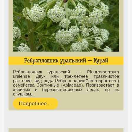
Реброплодник уральский — Курай
Реброплодник уральский — Pleurospermum
uralense Дву- или трёхлетнее травянистое
растение, вид рода Реброплодник(Pleurospermum)
семейства Зонтичные (Apiaceae). Произрастает в
хвойных и берёзово-осиновых лесах, по их
опушкам,…
Подробнее...