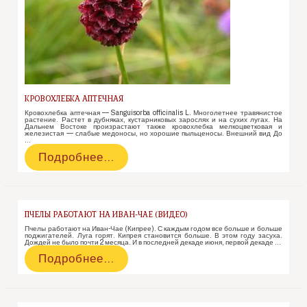
КРОВОХЛЕБКА АПТЕЧНАЯ
Кровохлебка аптечная — Sanguisorba officinalis L. Многолетнее травянистое
растение. Растет в дубняках, кустарниковых зарослях и на сухих лугах. На
Дальнем Востоке произрастают также кровохлебка мелкоцветковая и
железистая — слабые медоносы, но хорошие пыльценосы. Внешний вид До
…
Кровохлебка
Подробнее…
аптечная
ПЧЕЛЫ РАБОТАЮТ НА ИВАН-ЧАЕ (ВИДЕО)
Пчелы работают на Иван-Чае (Кипрее). С каждым годом все больше и больше
поджигателей. Луга горят. Кипрея становится больше. В этом году засуха.
Дождей не было почти 2 месяца. И в последней декаде июня, первой декаде …
Пчелы
Подробнее…
работают
на
Иван-
Чае