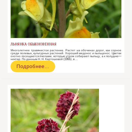
ЛЬНЯНКА ОБЫКНОВЕННАЯ
Многолетнее травянистое растение. Растет на обочинах дорог, как сорное
среди полевых, культурных растений. Хороший медонос и пыльценос. Цветки
охотно посещаются пчелами, которые утром собирают пыльцу, а к полудню—
нектар. По данным Н. Н. Картошовой (1955), в …
Льнянка
Подробнее…
обыкновенная