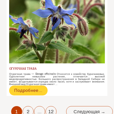
ОГУРЕЧНАЯ ТРАВА
Огуречная трава — Borago officinalis Относится к семейству бурачниковых.
Однолетнее невысокое растение, отличается высокой
медопродуктивностью. Большого распространения в Западной Сибири не
имеет, возделывается изредка около пасек, хотя и заслуживает внимания.
Внешний вид Огуречная трава имеет …
Огуречная
Подробнее…
трава
Навигация
по
1
2
…
12
Следующая
→
записям