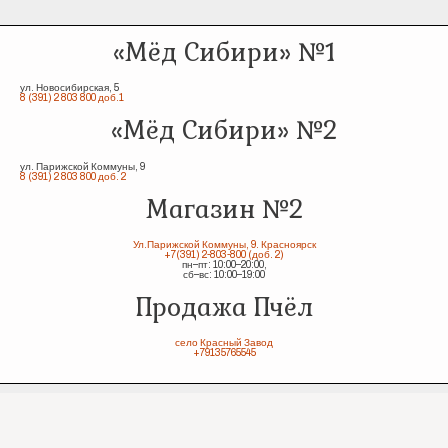
«Мёд Сибири» №1
ул. Новосибирская, 5
8 (391) 2 803 800 доб.1
«Мёд Сибири» №2
ул. Парижской Коммуны, 9
8 (391) 2 803 800 доб. 2
Магазин №2
Ул.Парижской Коммуны, 9. Красноярск
+7(391) 2-803-800 (доб. 2)
пн–пт: 10:00–20:00,
сб–вс: 10:00–19:00
Продажа Пчёл
село Красный Завод
+79135765545
1992 - 2026, Пасека семьи Старчевских | Сибирский мёд с предгорья Саян