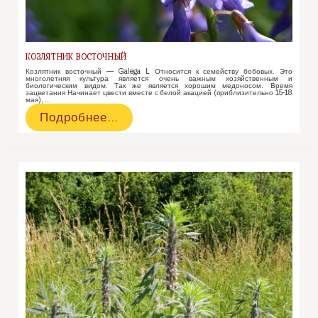
КОЗЛЯТНИК ВОСТОЧНЫЙ
Козлятник восточный — Galega L Относится к семейству бобовых. Это
многолетняя культура является очень важным хозяйственным и
биологическим видом. Так же является хорошим медоносом. Время
зацветания Начинает цвести вместе с белой акацией (приблизительно 15-18
мая), …
Козлятник
Подробнее…
восточный