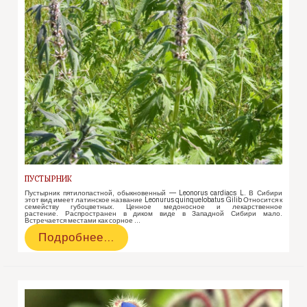
ПУСТЫРНИК
Пустырник пятилопастной, обыкновенный — Leonorus cardiacs L. В Сибири
этот вид имеет латинское название Leonurus quinquelobatus Gilib Относится к
семейству губоцветных. Ценное медоносное и лекарственное
растение. Распространен в диком виде в Западной Сибири мало.
Встречается местами как сорное …
Пустырник
Подробнее…