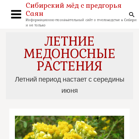
Перейти
Сибирский мёд с предгорья
к
Саян
содержимому
По
Main
Информационно-познавательный сайт о пчеловодстве в Сибири
и не только
Menu
ЛЕТНИЕ
МЕДОНОСНЫЕ
РАСТЕНИЯ
Летний период настает с середины
июня