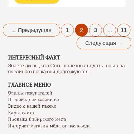
в
тайге
центральной
сибири
Навигация
←
Предыдущая
1
2
3
…
11
по
записям
Следующая
→
ИНТЕРЕСНЫЙ ФАКТ
Знаете ли вы, что Соты полезно съедать, но из-за
пчелиного воска они долго жуются.
ГЛАВНОЕ МЕНЮ
Отзывы покупателей
Пчеловодное хозяйство
Видео с нашей пасеки
Карта сайта
Продажа Сибирского мёда
Интернет-магазин мёда от пчеловода