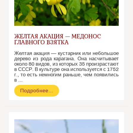
ЖЕЛТАЯ АКАЦИЯ — МЕДОНОС
ГЛАВНОГО ВЗЯТКА
Желтая акация — кустарник или небольшое
дерево из рода карагана. Она насчитывает
около 80 видов, из которых 35 произрастают
в СССР. В культуре она используется с 1752
г., то есть немногим раньше, чем появились
в …
Желтая
Подробнее…
Акация
—
Медонос
главного
взятка