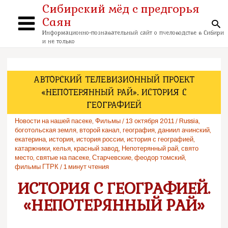
Перейти
Сибирский мёд с предгорья
к
Саян
содержимому
По
Main
Информационно-познавательный сайт о пчеловодстве в Сибири
и не только
Menu
АВТОРСКИЙ ТЕЛЕВИЗИОННЫЙ ПРОЕКТ
«НЕПОТЕРЯННЫЙ РАЙ». ИСТОРИЯ С
ГЕОГРАФИЕЙ
Новости на нашей пасеке
,
Фильмы
/
13 октября 2011
/
Russia
,
боготольская земля
,
второй канал
,
география
,
даниил ачинский
,
екатерина
,
история
,
история россии
,
история с географией
,
катаржники
,
келья
,
красный завод
,
Непотерянный рай
,
свято
место
,
святые на пасеке
,
Старчевские
,
феодор томский
,
фильмы ГТРК
/
1 минут чтения
ИСТОРИЯ С ГЕОГРАФИЕЙ.
«НЕПОТЕРЯННЫЙ РАЙ»