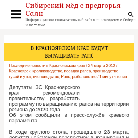
Перейти
Сибирский мёд с предгорья
к
Саян
содержимому
По
Main
Информационно-познавательный сайт о пчеловодстве в Сибири
и не только
Menu
В КРАСНОЯРСКОМ КРАЕ БУДУТ
ВЫРАЩИВАТЬ РАПС
Последние новости в Красноярском крае
/
24 марта 2012
/
Красноярск
,
кролиководство
,
посадка рапса
,
производство
гусей и уток
,
пчеловодство
,
Рапс
,
рыболовство
/
1 минут чтения
Депутаты ЗС Красноярского
края рекомендовали
правительству разработать
программу по выращиванию рапса на территории
региона до 2020 года.
Об этом сообщили в пресс-службе краевого
парламента.
В ходе круглого стола, прошедшего 23 марта,
депутаты обсудили перспективу выращивания и