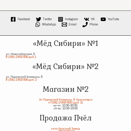
Facebook
Twitter
Instagram
VK
YouTube
WhatsApp
Email
Phone
«Мёд Сибири» №1
ул. Новосибирская, 5
8 (391) 2 803 800 доб.1
«Мёд Сибири» №2
ул. Парижской Коммуны, 9
8 (391) 2 803 800 доб. 2
Магазин №2
Ул.Парижской Коммуны, 9. Красноярск
+7(391) 2-803-800 (доб. 2)
пн–пт: 10:00–20:00,
сб–вс: 10:00–19:00
Продажа Пчёл
село Красный Завод