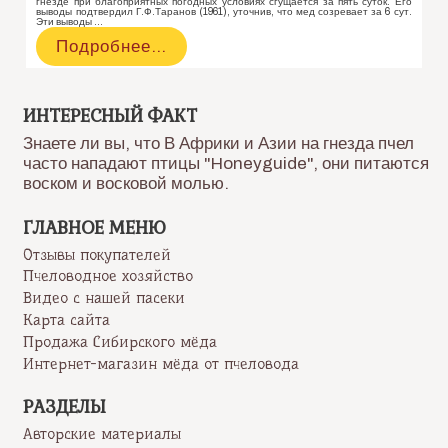
гнезде при благоприятных погодных условиях сгущается за пять суток. Его
выводы подтвердил Г.Ф.Таранов (1961), уточнив, что мед созревает за 6 сут.
Эти выводы …
Когда
Подробнее…
можно
откачивать
свежий
мёд?
ИНТЕРЕСНЫЙ ФАКТ
Знаете ли вы, что В Африки и Азии на гнезда пчел
часто нападают птицы "Honeyguide", они питаются
воском и восковой молью.
ГЛАВНОЕ МЕНЮ
Отзывы покупателей
Пчеловодное хозяйство
Видео с нашей пасеки
Карта сайта
Продажа Сибирского мёда
Интернет-магазин мёда от пчеловода
РАЗДЕЛЫ
Авторские материалы