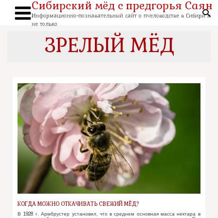
Сибирский мёд с предгорья Саян
Перейти
к
По
содержимому
Информационно-познавательный сайт о пчеловодстве в Сибири и
Main
не только
Menu
ЗРЕЛЫЙ МЁД
КОГДА МОЖНО ОТКАЧИВАТЬ СВЕЖИЙ МЁД?
В 1928 г. Армбрустер установил, что в среднем основная масса нектара в