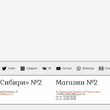
Twitter
Instagram
VK
YouTube
WhatsApp
Ema
 Сибири» №2
Магазин №2
кой Коммуны, 9
Ул.Парижской Коммуны, 9. Красноярск
3 800 доб. 2
+7(391) 2-803-800 (доб. 2)
пн–пт: 10:00–20:00,
сб–вс: 10:00–19:00