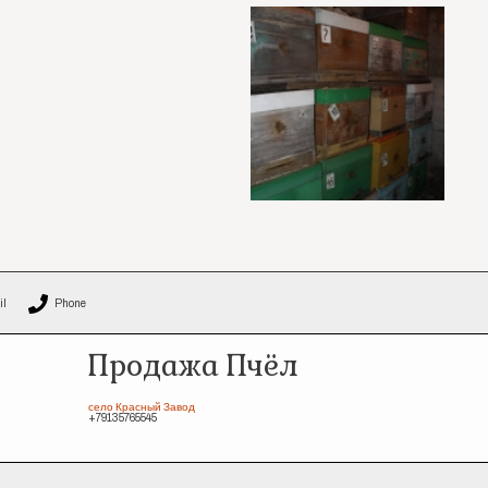
il
Phone
Продажа Пчёл
село Красный Завод
+79135765545