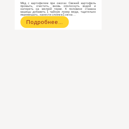
Мёд с картофелем при ожогах Свежий картофель
промыть, очистить, вновь ополоснуть водой и
натереть на мелкой терке. К половине стакана
кашицы добавить 1 чайную ложку меда, тщательно
перемешать , нанести слоем в 1 см на …
Тертый
Подробнее…
картофель
с
мёдом
при
ожогах