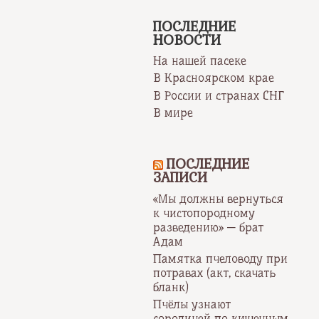
ПОСЛЕДНИЕ
НОВОСТИ
На нашей пасеке
В Красноярском крае
В России и странах СНГ
В мире
ПОСЛЕДНИЕ
ЗАПИСИ
«Мы должны вернуться
к чистопородному
разведению» — брат
Адам
Памятка пчеловоду при
потравах (акт, скачать
бланк)
Пчёлы узнают
сородичей по кишечным