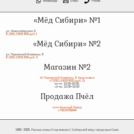
WhatsApp
Email
Phone
«Мёд Сибири» №1
ул. Новосибирская, 5
8 (391) 2 803 800 доб.1
«Мёд Сибири» №2
ул. Парижской Коммуны, 9
8 (391) 2 803 800 доб. 2
Магазин №2
Ул.Парижской Коммуны, 9. Красноярск
+7(391) 2-803-800 (доб. 2)
пн–пт: 10:00–20:00,
сб–вс: 10:00–19:00
Продажа Пчёл
село Красный Завод
+79135765545
1992 - 2026, Пасека семьи Старчевских | Сибирский мёд с предгорья Саян