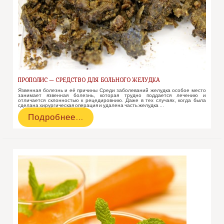
ПРОПОЛИС — СРЕДСТВО ДЛЯ БОЛЬНОГО ЖЕЛУДКА
Язвенная болезнь и её причины Среди заболеваний желудка особое место
занимает язвенная болезнь, которая трудно поддается лечению и
отличается склонностью к рецедировнию. Даже в тех случаях, когда была
сделана хирургическая операция и удалена часть желудка …
Прополис
Подробнее…
—
средство
для
больного
желудка