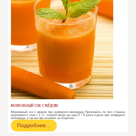
МОРКОВНЫЙ СОК С МЁДОМ
Морковный сок с мёдом при инфаркте миокарда Принимать по пол стакана
морковного сока с 1 ст. ложкой меда до еды 2 – 3 раза в день при инфаркте
миокарда, а так же при анемии, истощении, …
Морковный
Подробнее…
сок
с