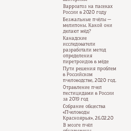
Варроатоз на пасеках
России в 2020 году
Безжальные пчёлы —
мелипоны. Какой они
делают мёд?
Канадские
исследователи
разработали метод
определения
пиретроидов в мёде
Пути решения проблем
в Российском
пчеловодстве, 2020 год.
Отравление пчел
пестицидами в России
за 2019 год
Собрание общества
«Пчеловоды
Красноярья», 26.02.20
В мозге пчёл
обнаружены