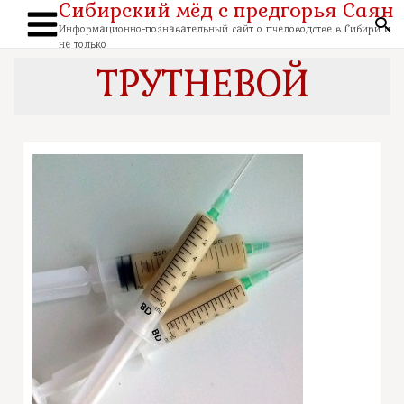
Сибирский мёд с предгорья Саян
Перейти
к
По
содержимому
Информационно-познавательный сайт о пчеловодстве в Сибири и
Main
не только
Menu
ТРУТНЕВОЙ