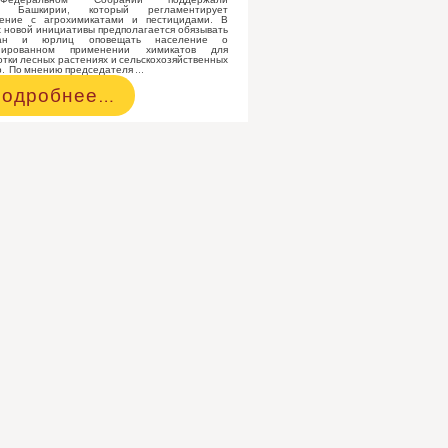
кт Башкирии, который регламентирует
ение с агрохимикатами и пестицидами. В
 новой инициативы предполагается обязывать
дан и юрлиц оповещать население о
нированном применении химикатов для
тки лесных растениях и сельскохозяйственных
р. По мнению председателя …
одробнее…
РФ
римут
акон,
бязывающий
ермеров
повещать
аселение
бработке
олей
естицидами