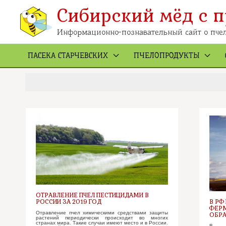
Перейти
к
Сибирский мёд с п
содержимому
Информационно-познавательный сайт о пчел
ПАСЕКА СТАРЧЕВСКИХ
ПЧЕЛОПРОДУКТЫ
ОТРАВЛЕНИЕ ПЧЕЛ ПЕСТИЦИДАМИ В
РОССИИ ЗА 2019 ГОД
В РФ
ФЕРМ
Отравление пчел химическими средствами защиты
ОБРА
растений периодически происходит во многих
странах мира. Такие случаи имеют место и в России.
В Фе