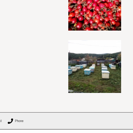
il
Phone