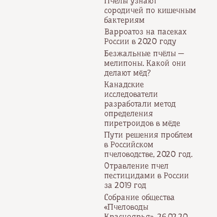
Пчёлы узнают
сородичей по кишечным
бактериям
Варроатоз на пасеках
России в 2020 году
Безжальные пчёлы —
мелипоны. Какой они
делают мёд?
Канадские
исследователи
разработали метод
определения
пиретроидов в мёде
Пути решения проблем
в Российском
пчеловодстве, 2020 год.
Отравление пчел
пестицидами в России
за 2019 год
Собрание общества
«Пчеловоды
Красноярья», 26.02.20