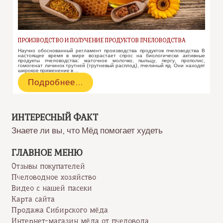
ПРОИЗВОДСТВО И ПОЛУЧЕНИЕ ПРОДУКТОВ ПЧЕЛОВОДСТВА
Научно обоснованный регламент производства продуктов пчеловодства В
настоящее время в мире возрастает спрос на биологически активные
продукты пчеловодства: маточное молочко, пыльцу, пергу, прополис,
гомогенат личинок трутней (трутневый расплод), пчелиный яд. Они находят
широкое применение в …
Производство
Подробнее…
и
получение
продуктов
пчеловодства
ИНТЕРЕСНЫЙ ФАКТ
Знаете ли вы, что Мёд помогает худеть
ГЛАВНОЕ МЕНЮ
Отзывы покупателей
Пчеловодное хозяйство
Видео с нашей пасеки
Карта сайта
Продажа Сибирского мёда
Интернет-магазин мёда от пчеловода