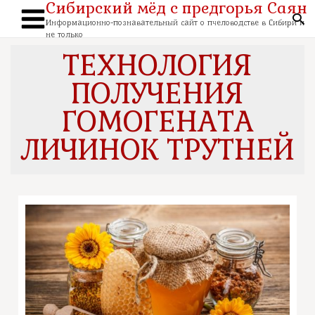
Сибирский мёд с предгорья Саян
Перейти
к
По
содержимому
Информационно-познавательный сайт о пчеловодстве в Сибири и
Main
не только
Menu
ТЕХНОЛОГИЯ
ПОЛУЧЕНИЯ
ГОМОГЕНАТА
ЛИЧИНОК ТРУТНЕЙ