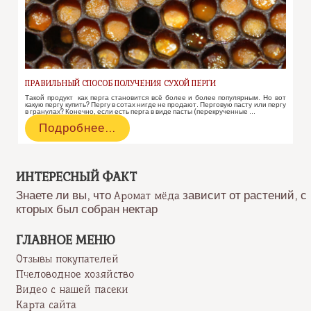
ПРАВИЛЬНЫЙ СПОСОБ ПОЛУЧЕНИЯ СУХОЙ ПЕРГИ
Такой продукт как перга становится всё более и более популярным. Но вот
какую пергу купить? Пергу в сотах нигде не продают. Перговую пасту или пергу
в гранулах? Конечно, если есть перга в виде пасты (перекрученные …
Правильный
Подробнее…
способ
получения
сухой
перги
ИНТЕРЕСНЫЙ ФАКТ
Знаете ли вы, что
зависит от растений, с
Аромат мёда
кторых был собран нектар
ГЛАВНОЕ МЕНЮ
Отзывы покупателей
Пчеловодное хозяйство
Видео с нашей пасеки
Карта сайта