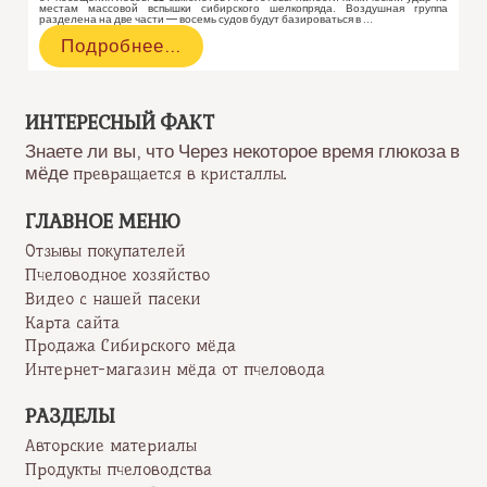
местам массовой вспышки сибирского шелкопряда. Воздушная группа
разделена на две части — восемь судов будут базироваться в …
В
Подробнее…
Красноярском
крае
начинается
обработка
ИНТЕРЕСНЫЙ ФАКТ
леса
Знаете ли вы, что Через некоторое время глюкоза в
от
мёде
превращается в кристаллы.
сибирского
шелкопряда
ГЛАВНОЕ МЕНЮ
Отзывы покупателей
Пчеловодное хозяйство
Видео с нашей пасеки
Карта сайта
Продажа Сибирского мёда
Интернет-магазин мёда от пчеловода
РАЗДЕЛЫ
Авторские материалы
Продукты пчеловодства