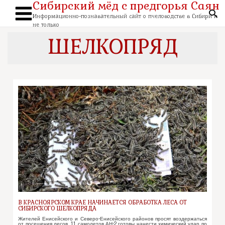
Сибирский мёд с предгорья Саян
Перейти
к
По
содержимому
Информационно-познавательный сайт о пчеловодстве в Сибири и
Main
не только
Menu
ШЕЛКОПРЯД
В КРАСНОЯРСКОМ КРАЕ НАЧИНАЕТСЯ ОБРАБОТКА ЛЕСА ОТ
СИБИРСКОГО ШЕЛКОПРЯДА
Жителей Енисейского и Северо-Енисейского районов просят воздержаться
от посещения лесов. 11 самолетов АН-2 готовы нанести химический удар по