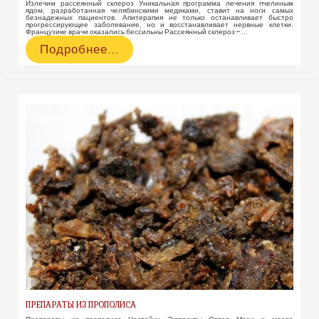
Излечим рассеянный склероз Уникальная программа лечения пчелиным
ядом, разработанная челябинскими медиками, ставит на ноги самых
безнадежных пациентов. Апитерапия не только останавливает быстро
прогрессирующее заболевание, но и восстанавливает нервные клетки.
Французике врачи оказались бессильны Рассеянный склероз – …
Рассеянный
Подробнее…
склероз
лечим
пчелиным
ядом
ПРЕПАРАТЫ ИЗ ПРОПОЛИСА