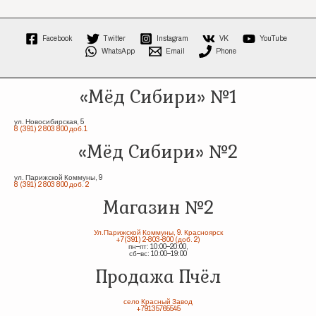
Facebook
Twitter
Instagram
VK
YouTube
WhatsApp
Email
Phone
«Мёд Сибири» №1
ул. Новосибирская, 5
8 (391) 2 803 800 доб.1
«Мёд Сибири» №2
ул. Парижской Коммуны, 9
8 (391) 2 803 800 доб. 2
Магазин №2
Ул.Парижской Коммуны, 9. Красноярск
+7(391) 2-803-800 (доб. 2)
пн–пт: 10:00–20:00,
сб–вс: 10:00–19:00
Продажа Пчёл
село Красный Завод
+79135765545