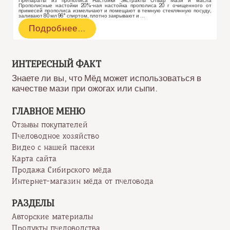
Препараты из прополиса Настойки Экстракты Отвар Мази и масла
Прополисные настойки 20%-ная настойка прополиса 20 г очищенного от
примесей прополиса измельчают и помещают в темную стеклянную посуду,
заливают 80 мл 96° спиртом, плотно закрывают и …
Препараты
Подробнее…
из
прополиса
ИНТЕРЕСНЫЙ ФАКТ
Знаете ли вы, что Мёд может использоваться в
качестве мази при ожогах или сыпи.
ГЛАВНОЕ МЕНЮ
Отзывы покупателей
Пчеловодное хозяйство
Видео с нашей пасеки
Карта сайта
Продажа Сибирского мёда
Интернет-магазин мёда от пчеловода
РАЗДЕЛЫ
Авторские материалы
Продукты пчеловодства