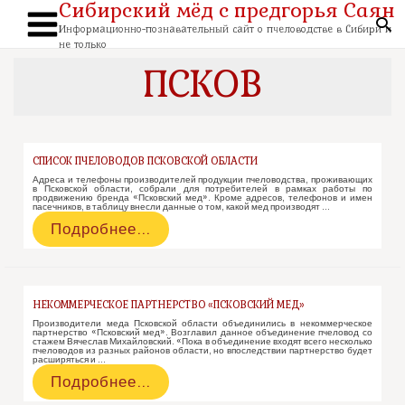
Сибирский мёд с предгорья Саян
Перейти
к
По
содержимому
Информационно-познавательный сайт о пчеловодстве в Сибири и
Main
не только
Menu
ПСКОВ
СПИСОК ПЧЕЛОВОДОВ ПСКОВСКОЙ ОБЛАСТИ
Адреса и телефоны производителей продукции пчеловодства, проживающих
в Псковской области, собрали для потребителей в рамках работы по
продвижению бренда «Псковский мед». Кроме адресов, телефонов и имен
пасечников, в таблицу внесли данные о том, какой мед производят …
Список
Подробнее…
пчеловодов
Псковской
области
НЕКОММЕРЧЕСКОЕ ПАРТНЕРСТВО «ПСКОВСКИЙ МЕД»
Производители меда Псковской области объединились в некоммерческое
партнерство «Псковский мед». Возглавил данное объединение пчеловод со
стажем Вячеслав Михайловский. «Пока в объединение входят всего несколько
пчеловодов из разных районов области, но впоследствии партнерство будет
расширяться и …
Некоммерческое
Подробнее…
партнерство