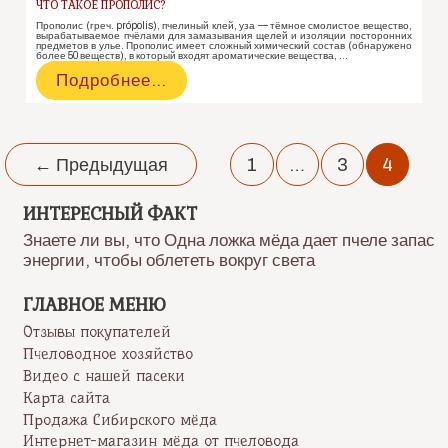
ЧТО ТАКОЕ ПРОПОЛИС?
Прополис (греч. própolis), пчелиный клей, уза — тёмное смолистое вещество,
вырабатываемое пчёлами для замазывания щелей и изоляции посторонних
предметов в улье. Прополис имеет сложный химический состав (обнаружено
более 50 веществ), в который входят ароматические вещества, …
Что
Подробнее…
такое
прополис?
Навигация
по
←
Предыдущая
1
…
3
4
записям
ИНТЕРЕСНЫЙ ФАКТ
Знаете ли вы, что Одна ложка мёда дает пчеле запас
энергии, чтобы облететь вокруг света
ГЛАВНОЕ МЕНЮ
Отзывы покупателей
Пчеловодное хозяйство
Видео с нашей пасеки
Карта сайта
Продажа Сибирского мёда
Интернет-магазин мёда от пчеловода