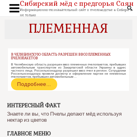
Сибирский мёд с предгорья Саян
Перейти
к
По
содержимому
Информационно-познавательный сайт о пчеловодстве в Сибири и
Main
не только
Menu
ПЛЕМЕННАЯ
В ЧЕЛЯБИНСКУЮ ОБЛАСТЬ РАЗРЕШЕН ВВОЗ ПЛЕМЕННЫХ
ПЧЕЛОПАКЕТОВ
В Челябинскую область разрешен ввоз племенных пчелопакетов, прибывших
автомобильным транспортом из Закарпатской области Украины в адрес
частного лица. Россельхознадзор разрешил ввоз пчел в регион. Сотрудники
Россельхознадзора провели досмотр и оформление партии не племенных
пчелопакетов, прибывших автомобильным …
В
Подробнее…
Челябинскую
область
разрешен
ввоз
ИНТЕРЕСНЫЙ ФАКТ
племенных
Знаете ли вы, что Пчелы делают мёд используя
пчелопакетов
нектар из цветов
ГЛАВНОЕ МЕНЮ