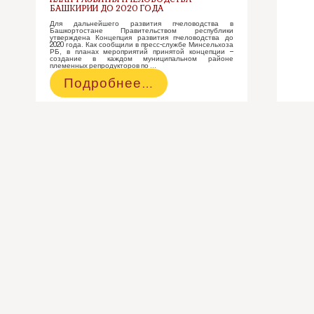
БАШКИРИИ ДО 2020 ГОДА
Для дальнейшего развития пчеловодства в
Башкортостане Правительством республики
утверждена Концепция развития пчеловодства до
2020 года. Как сообщили в пресс-службе Минсельхоза
РБ, в планах мероприятий принятой концепции –
создание в каждом муниципальном районе
племенных репродукторов по …
План
Подробнее…
развития
пчеловодства
Башкирии
до
2020
года