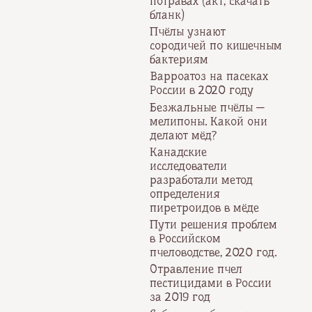
потравах (акт, скачать
бланк)
Пчёлы узнают
сородичей по кишечным
бактериям
Варроатоз на пасеках
России в 2020 году
Безжальные пчёлы —
мелипоны. Какой они
делают мёд?
Канадские
исследователи
разработали метод
определения
пиретроидов в мёде
Пути решения проблем
в Российском
пчеловодстве, 2020 год.
Отравление пчел
пестицидами в России
за 2019 год