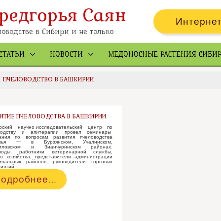
редгорья Саян
Интернет
оводстве в Сибири и не только
СТАТЬИ
НОВОСТИ
МЕДОНОСНЫЕ РАСТЕНИЯ СИБИ
ПЧЕЛОВОДСТВО В БАШКИРИИ
ИТИЕ ПЧЕЛОВОДСТВА В БАШКИРИИ
рский научно-исследовательский центр по
водству и апитерапии провел семинары-
ания по вопросам развития пчеловодства
алья — в Бурзянском, Учалинском,
лиловском и Зианчуринском районах.
воды, работники ветеринарной службы,
го хозяйства, представители администрации
ипальных районов, руководители торговых
риятий …
азвитие
одробнее…
человодства
ашкирии