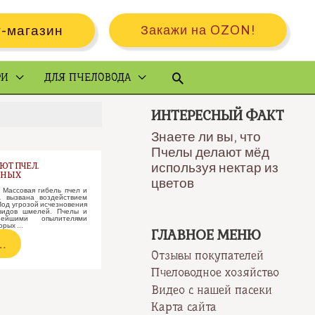
-магазин
Закажи на OZON!
Поиск
РИ
ДЛЯ ПЧЕЛОВОДА
ИНТЕРЕСНЫЙ ФАКТ
Знаете ли вы, что
Пчелы делают мёд
используя нектар из
ЮТ ПЧЕЛ.
ЕНЫХ
цветов
 Массовая гибель пчел и
вызвана воздействием
Под угрозой исчезновения
 видов шмелей. Пчелы и
ейшими опылителями
торых …
ГЛАВНОЕ МЕНЮ
ды
…
Отзывы покупателей
Пчеловодное хозяйство
ства
Видео с нашей пасеки
Карта сайта