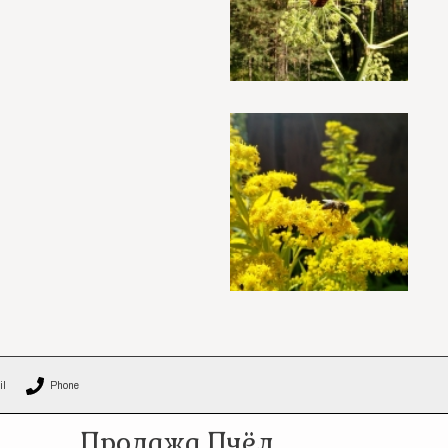
il
Phone
Продажа Пчёл