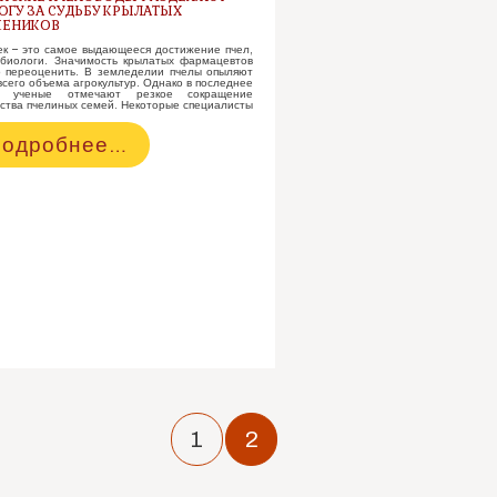
сследованию
ОГУ ЗА СУДЬБУ КРЫЛАТЫХ
чёл
ЖЕНИКОВ
ек – это самое выдающееся достижение пчел,
 биологи. Значимость крылатых фармацевтов
о переоценить. В земледелии пчелы опыляют
всего объема агрокультур. Однако в последнее
, ученые отмечают резкое сокращение
ства пчелиных семей. Некоторые специалисты
язанские
одробнее…
человоды
азделяют
ревогу
а
удьбу
рылатых
ружеников
1
2