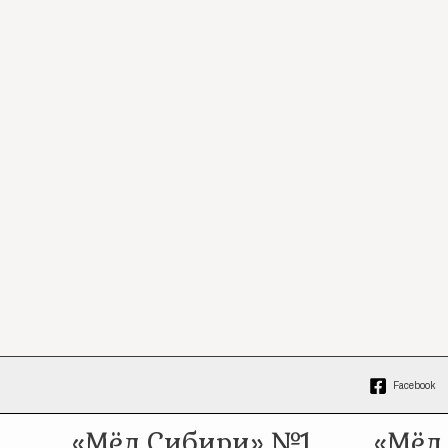
Facebook
«Мёд Сибири» №1
«Мёд