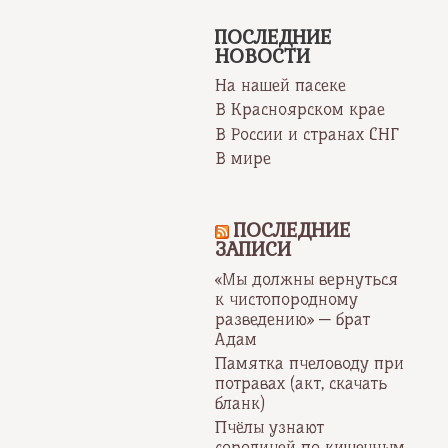
ПОСЛЕДНИЕ
НОВОСТИ
На нашей пасеке
В Красноярском крае
В России и странах СНГ
В мире
ПОСЛЕДНИЕ
ЗАПИСИ
«Мы должны вернуться
к чистопородному
разведению» — брат
Адам
Памятка пчеловоду при
потравах (акт, скачать
бланк)
Пчёлы узнают
сородичей по кишечным