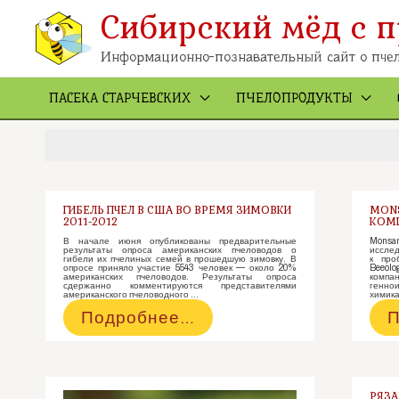
Перейти
к
Сибирский мёд с п
содержимому
Информационно-познавательный сайт о пчел
ПАСЕКА СТАРЧЕВСКИХ
ПЧЕЛОПРОДУКТЫ
ГИБЕЛЬ ПЧЕЛ В США ВО ВРЕМЯ ЗИМОВКИ
MONS
2011-2012
КОМП
В начале июня опубликованы предварительные
Monsa
результаты опроса американских пчеловодов о
исслед
гибели их пчелиных семей в прошедшую зимовку. В
к про
опросе приняло участие 5543 человек — около 20%
Beeolo
американских пчеловодов. Результаты опроса
компан
сдержанно комментируются представителями
генно
американского пчеловодного …
химика
Гибель
M
Подробнее…
П
пчел
п
в
к
США
к
во
п
РЯЗА