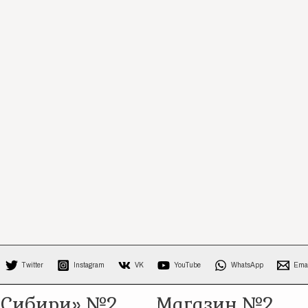
Twitter
Instagram
VK
YouTube
WhatsApp
Ema
 Сибири» №2
Магазин №2