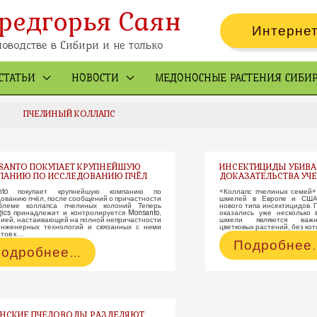
редгорья Саян
Интернет
оводстве в Сибири и не только
СТАТЬИ
НОВОСТИ
МЕДОНОСНЫЕ РАСТЕНИЯ СИБИ
ПЧЕЛИНЫЙ КОЛЛАПС
ANTO ПОКУПАЕТ КРУПНЕЙШУЮ
ИНСЕКТИЦИДЫ УБИВА
АНИЮ ПО ИССЛЕДОВАНИЮ ПЧЁЛ
ДОКАЗАТЕЛЬСТВА УЧ
nto покупает крупнейшую компанию по
«Коллапс пчелиных семей»
ованию пчёл, после сообщений о причастности
шмелей в Европе и США 
блеме коллапса пчелиных колоний Теперь
нового типа инсектицидов. 
gics принадлежит и контролируется Monsanto,
оказались уже несколько
ией, настаивающей на полной непричастности
шмели являются важн
инженерных технологий и связанных с ними
цветковых растений, без ко
тов к …
Инсектици
Подробнее
onsanto
одробнее…
убивают
окупает
пчел.
рупнейшую
Доказатель
омпанию
ученых
о
НСКИЕ ПЧЕЛОВОДЫ РАЗДЕЛЯЮТ