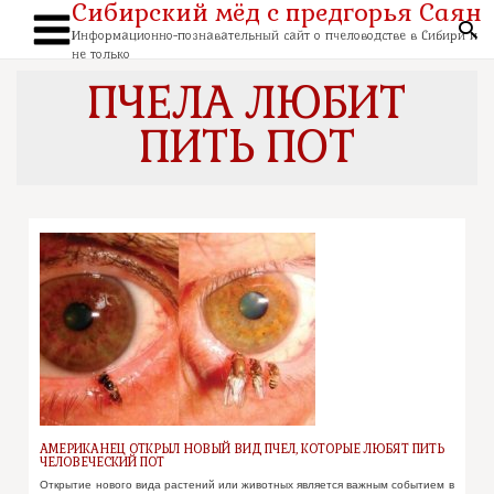
Сибирский мёд с предгорья Саян
Перейти
к
По
содержимому
Информационно-познавательный сайт о пчеловодстве в Сибири и
Main
не только
Menu
ПЧЕЛА ЛЮБИТ
ПИТЬ ПОТ
АМЕРИКАНЕЦ ОТКРЫЛ НОВЫЙ ВИД ПЧЕЛ, КОТОРЫЕ ЛЮБЯТ ПИТЬ
ЧЕЛОВЕЧЕСКИЙ ПОТ
Открытие нового вида растений или животных является важным событием в