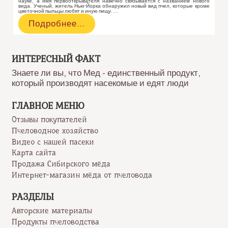
науке, а имя первооткрывателя навечно связывается с названием нового
вида. Ученый, житель Нью-Йорка обнаружил новый вид пчел, которые кроме
цветочной пыльцы любят и иную пищу. …
Американец
Подробнее…
открыл
новый
вид
пчел,
ИНТЕРЕСНЫЙ ФАКТ
которые
Знаете ли вы, что Мед - единственный продукт,
любят
который производят насекомые и едят люди
пить
человеческий
пот
ГЛАВНОЕ МЕНЮ
Отзывы покупателей
Пчеловодное хозяйство
Видео с нашей пасеки
Карта сайта
Продажа Сибирского мёда
Интернет-магазин мёда от пчеловода
РАЗДЕЛЫ
Авторские материалы
Продукты пчеловодства