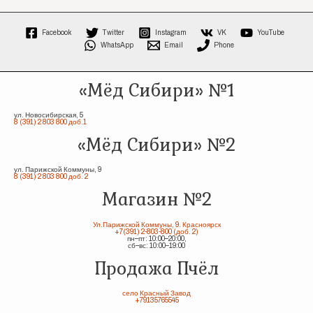
Facebook
Twitter
Instagram
VK
YouTube
WhatsApp
Email
Phone
«Мёд Сибири» №1
ул. Новосибирская, 5
8 (391) 2 803 800 доб.1
«Мёд Сибири» №2
ул. Парижской Коммуны, 9
8 (391) 2 803 800 доб. 2
Магазин №2
Ул.Парижской Коммуны, 9. Красноярск
+7(391) 2-803-800 (доб. 2)
пн–пт: 10:00–20:00,
сб–вс: 10:00–19:00
Продажа Пчёл
село Красный Завод
+79135765545