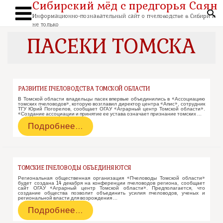
Сибирский мёд с предгорья Саян
Перейти
к
По
содержимому
Информационно-познавательный сайт о пчеловодстве в Сибири и
Main
не только
Menu
ПАСЕКИ ТОМСКА
РАЗВИТИЕ ПЧЕЛОВОДСТВА ТОМСКОЙ ОБЛАСТИ
В Томской области владельцы пасек впервые объединились в «Ассоциацию
томских пчеловодов», которую возглавил директор центра «Апис», сотрудник
ТГУ Юрий Погорелов, сообщает ОГАУ «Аграрный центр Томской области».
«Создание ассоциации и принятие ее устава означает признание томских …
Развитие
Подробнее…
пчеловодства
Томской
области
ТОМСКИЕ ПЧЕЛОВОДЫ ОБЪЕДИНЯЮТСЯ
Региональная общественная организация «Пчеловоды Томской области»
будет создана 14 декабря на конференции пчеловодов региона, сообщает
сайт ОГАУ «Аграрный центр Томской области». Предполагается, что
создание общества позволит объединить усилия пчеловодов, ученых и
региональной власти для возрождения …
Томские
Подробнее…
пчеловоды