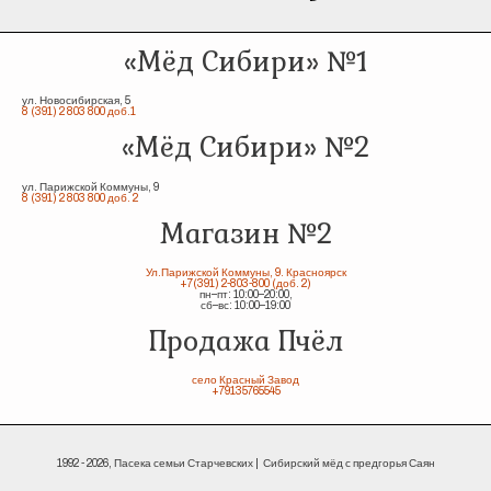
«Мёд Сибири» №1
ул. Новосибирская, 5
8 (391) 2 803 800 доб.1
«Мёд Сибири» №2
ул. Парижской Коммуны, 9
8 (391) 2 803 800 доб. 2
Магазин №2
Ул.Парижской Коммуны, 9. Красноярск
+7(391) 2-803-800 (доб. 2)
пн–пт: 10:00–20:00,
сб–вс: 10:00–19:00
Продажа Пчёл
село Красный Завод
+79135765545
1992 - 2026, Пасека семьи Старчевских | Сибирский мёд с предгорья Саян