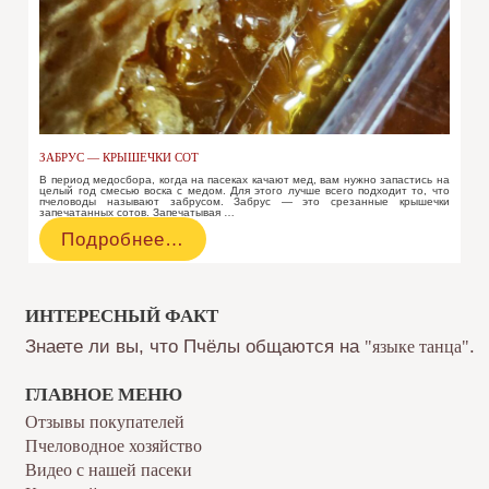
ЗАБРУС — КРЫШЕЧКИ СОТ
В период медосбора, когда на пасеках качают мед, вам нужно запастись на
целый год смесью воска с медом. Для этого лучше всего подходит то, что
пчеловоды называют забрусом. Забрус — это срезанные крышечки
запечатанных сотов. Запечатывая …
Забрус
Подробнее…
—
крышечки
сот
ИНТЕРЕСНЫЙ ФАКТ
Знаете ли вы, что Пчёлы общаются на
.
"языке танца"
ГЛАВНОЕ МЕНЮ
Отзывы покупателей
Пчеловодное хозяйство
Видео с нашей пасеки