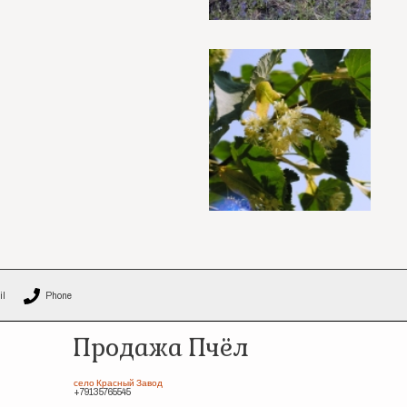
il
Phone
Продажа Пчёл
село Красный Завод
+79135765545