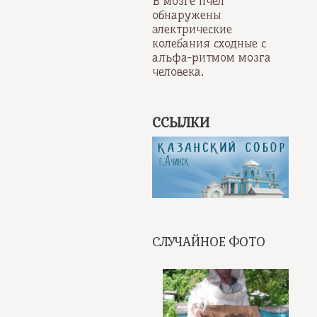
В мозге пчёл
обнаружены
электрические
колебания сходные с
альфа-ритмом мозга
человека.
ССЫЛКИ
СЛУЧАЙНОЕ ФОТО