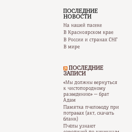
ПОСЛЕДНИЕ
НОВОСТИ
На нашей пасеке
В Красноярском крае
В России и странах СНГ
В мире
ПОСЛЕДНИЕ
ЗАПИСИ
«Мы должны вернуться
к чистопородному
разведению» — брат
Адам
Памятка пчеловоду при
потравах (акт, скачать
бланк)
Пчёлы узнают
сородичей по кишечным