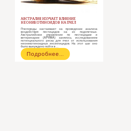
АВСТРАЛИЯ ИЗУЧАЕТ ВЛИЯНИЕ
НЕОНИКОТИНОИДОВ НА ПЧЕЛ
Пчеловоды настаивают на проведении анализа
воздействия пестицидов на их подопечных.
Австралийское управление по пестицидам и
ветеринарии (APVMA) занялось исследованием
потенциального риска для пчел от использования
неоникотиноидных инсектицидов. На этот шаг оно
было вынуждено пойти в …
Австралия
Подробнее…
изучает
влияние
неоникотиноидов
на
пчел