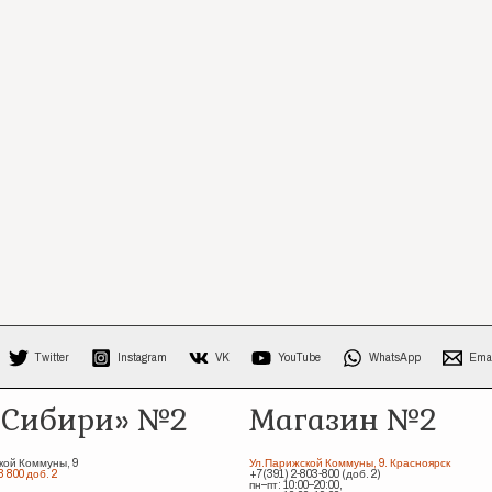
Twitter
Instagram
VK
YouTube
WhatsApp
Ema
 Сибири» №2
Магазин №2
кой Коммуны, 9
Ул.Парижской Коммуны, 9. Красноярск
3 800 доб. 2
+7(391) 2-803-800 (доб. 2)
пн–пт: 10:00–20:00,