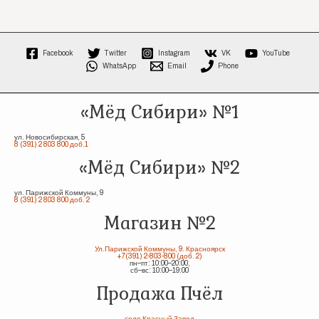
Facebook
Twitter
Instagram
VK
YouTube
WhatsApp
Email
Phone
«Мёд Сибири» №1
ул. Новосибирская, 5
8 (391) 2 803 800 доб.1
«Мёд Сибири» №2
ул. Парижской Коммуны, 9
8 (391) 2 803 800 доб. 2
Магазин №2
Ул.Парижской Коммуны, 9. Красноярск
+7(391) 2-803-800 (доб. 2)
пн–пт: 10:00–20:00,
сб–вс: 10:00–19:00
Продажа Пчёл
село Красный Завод