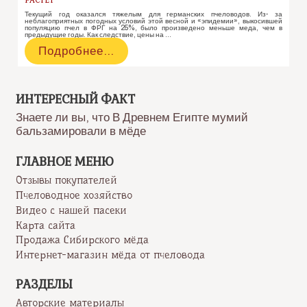
Текущий год оказался тяжелым для германских пчеловодов. Из- за
неблагоприятных погодных условий этой весной и «эпидемии», выкосившей
популяцию пчел в ФРГ на 25%, было произведено меньше меда, чем в
предыдущие годы. Как следствие, цены на …
В
Подробнее…
Германии
1
килограмм
мёда
ИНТЕРЕСНЫЙ ФАКТ
стоит
Знаете ли вы, что В Древнем Египте мумий
720
бальзамировали в мёде
рублей.
Цена
растет
ГЛАВНОЕ МЕНЮ
Отзывы покупателей
Пчеловодное хозяйство
Видео с нашей пасеки
Карта сайта
Продажа Сибирского мёда
Интернет-магазин мёда от пчеловода
РАЗДЕЛЫ
Авторские материалы