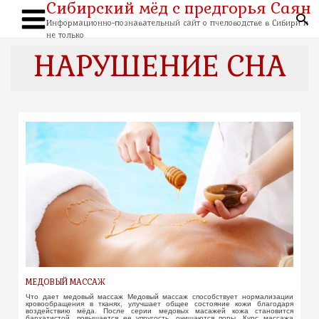
Сибирский мёд с предгорья Саян
Перейти
к
По
содержимому
Информационно-познавательный сайт о пчеловодстве в Сибири и
Main
не только
Menu
НАРУШЕНИЕ СНА
МЕДОВЫЙ МАССАЖ
Что дает медовый массаж Медовый массаж способствует нормализации
кровообращения в тканях, улучшает общее состояние кожи благодаря
воздействию мёда. После серии медовых масажей кожа становится
бархатистой, повышается ее упругость, очищаются поры. Курс массажа