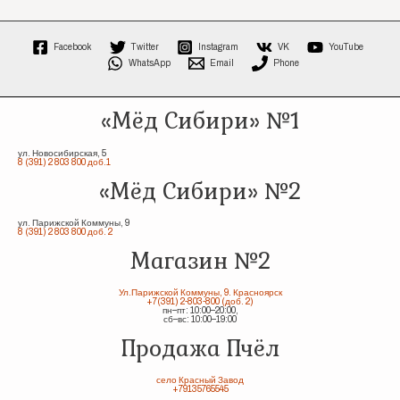
Facebook
Twitter
Instagram
VK
YouTube
WhatsApp
Email
Phone
«Мёд Сибири» №1
ул. Новосибирская, 5
8 (391) 2 803 800 доб.1
«Мёд Сибири» №2
ул. Парижской Коммуны, 9
8 (391) 2 803 800 доб. 2
Магазин №2
Ул.Парижской Коммуны, 9. Красноярск
+7(391) 2-803-800 (доб. 2)
пн–пт: 10:00–20:00,
сб–вс: 10:00–19:00
Продажа Пчёл
село Красный Завод
+79135765545