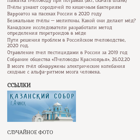
Памятка пчеловоду при потравах (акт, скачать бланк)
Пчёлы узнают сородичей по кишечным бактериям
Варроатоз на пасеках России в 2020 году
Безжальные пчёлы — мелипоны. Какой они делают мёд?
Канадские исследователи разработали метод
определения пиретроидов в мёде
Пути решения проблем в Российском пчеловодстве,
2020 год.
Отравление пчел пестицидами в России за 2019 год
Собрание общества «Пчеловоды Красноярья», 26.02.20
В мозге пчёл обнаружены электрические колебания
сходные с альфа-ритмом мозга человека.
ССЫЛКИ
СЛУЧАЙНОЕ ФОТО