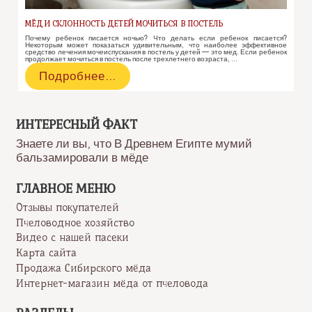
МЁД И СКЛОННОСТЬ ДЕТЕЙ МОЧИТЬСЯ В ПОСТЕЛЬ
Почему ребенок писается ночью? Что делать если ребенок писается?
Некоторым может показаться удивительным, что наиболее эффективное
средство лечения мочеиспускания в постель у детей — это мед. Если ребенок
продолжает мочиться в постель после трехлетнего возраста, …
Мёд
Подробнее…
и
склонность
детей
мочиться
ИНТЕРЕСНЫЙ ФАКТ
в
Знаете ли вы, что В Древнем Египте мумий
постель
бальзамировали в мёде
ГЛАВНОЕ МЕНЮ
Отзывы покупателей
Пчеловодное хозяйство
Видео с нашей пасеки
Карта сайта
Продажа Сибирского мёда
Интернет-магазин мёда от пчеловода