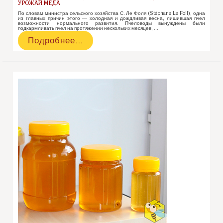
УРОЖАЙ МЕДА
По словам министра сельского хозяйства С. Ле Фоля (Stéphane Le Foll), одна
из главных причин этого — холодная и дождливая весна, лишившая пчел
возможности нормального развития. Пчеловоды вынуждены были
подкармливать пчел на протяжении нескольких месяцев, …
В
Подробнее…
2013
году
во
Франции
был
собран
рекордно
низкий
урожай
меда