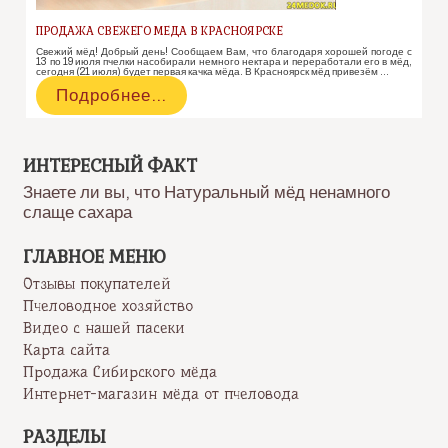
ПРОДАЖА СВЕЖЕГО МЕДА В КРАСНОЯРСКЕ
Свежий мёд! Добрый день! Сообщаем Вам, что благодаря хорошей погоде с
13 по 19 июля пчелки насобирали немного нектара и переработали его в мёд,
сегодня (21 июля) будет первая качка мёда. В Красноярск мёд привезём …
Продажа
Подробнее…
свежего
меда
в
Красноярске
ИНТЕРЕСНЫЙ ФАКТ
Знаете ли вы, что Натуральный мёд ненамного
слаще сахара
ГЛАВНОЕ МЕНЮ
Отзывы покупателей
Пчеловодное хозяйство
Видео с нашей пасеки
Карта сайта
Продажа Сибирского мёда
Интернет-магазин мёда от пчеловода
РАЗДЕЛЫ