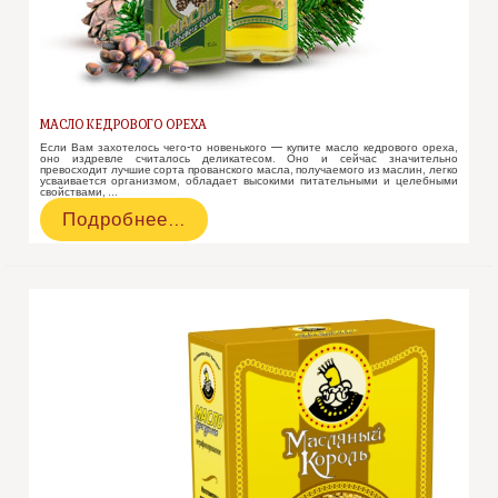
МАСЛО КЕДРОВОГО ОРЕХА
Если Вам захотелось чего-то новенького — купите масло кедрового ореха,
оно издревле считалось деликатесом. Оно и сейчас значительно
превосходит лучшие сорта прованского масла, получаемого из маслин, легко
усваивается организмом, обладает высокими питательными и целебными
свойствами, …
Масло
Подробнее…
Кедрового
ореха