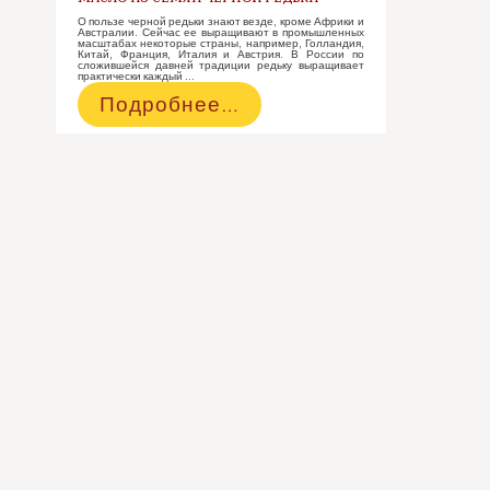
О пользе черной редьки знают везде, кроме Африки и
Австралии. Сейчас ее выращивают в промышленных
масштабах некоторые страны, например, Голландия,
Китай, Франция, Италия и Австрия. В России по
сложившейся давней традиции редьку выращивает
практически каждый …
Масло
Подробнее…
из
семян
черной
редьки