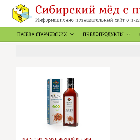
Перейти
к
Сибирский мёд с п
содержимому
Информационно-познавательный сайт о пчел
ПАСЕКА СТАРЧЕВСКИХ
ПЧЕЛОПРОДУКТЫ
МАСЛО ИЗ СЕМЯН ЧЕРНОЙ РЕДЬКИ