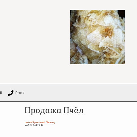
il
Phone
Продажа Пчёл
село Красный Завод
+79135765545