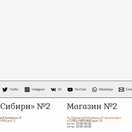
Twitter
Instagram
VK
YouTube
WhatsApp
Ema
 Сибири» №2
Магазин №2
кой Коммуны, 9
Ул.Парижской Коммуны, 9. Красноярск
3 800 доб. 2
+7(391) 2-803-800 (доб. 2)
пн–пт: 10:00–20:00,
сб–вс: 10:00–19:00