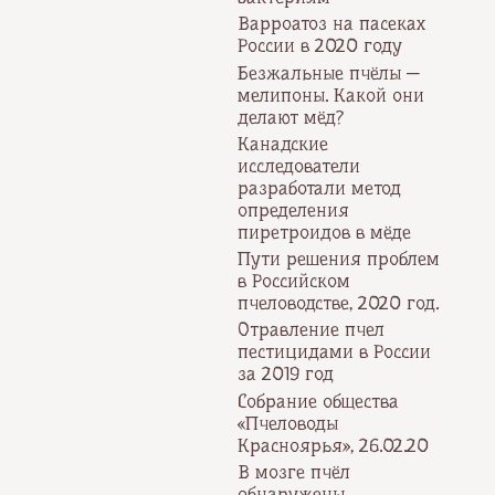
Варроатоз на пасеках
России в 2020 году
Безжальные пчёлы —
мелипоны. Какой они
делают мёд?
Канадские
исследователи
разработали метод
определения
пиретроидов в мёде
Пути решения проблем
в Российском
пчеловодстве, 2020 год.
Отравление пчел
пестицидами в России
за 2019 год
Собрание общества
«Пчеловоды
Красноярья», 26.02.20
В мозге пчёл
обнаружены