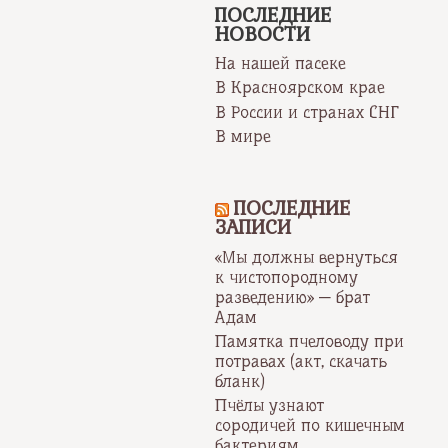
ПОСЛЕДНИЕ
НОВОСТИ
На нашей пасеке
В Красноярском крае
В России и странах СНГ
В мире
ПОСЛЕДНИЕ
ЗАПИСИ
«Мы должны вернуться
к чистопородному
разведению» — брат
Адам
Памятка пчеловоду при
потравах (акт, скачать
бланк)
Пчёлы узнают
сородичей по кишечным
бактериям