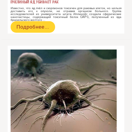
ПЧЕЛИНЫЙ ЯД УБИВАЕТ РАК
Известно, что яд пчёл и скорпионов токсичен для раковых клеток, но нельзя
доставить его к опухоли, не отравив организм больного. Группа
исследователей из университета штата Иллинойс создала сферические
наночастицы, содержащий токсичный белок CAP-1, полученный из яда
бразильского желтого …
Пчелиный
Подробнее…
яд
убивает
рак