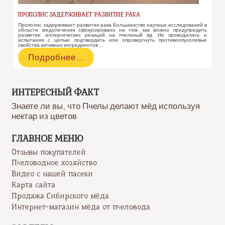
ПРОПОЛИС ЗАДЕРЖИВАЕТ РАЗВИТИЕ РАКА
Прополис задерживает развитие рака Большинство научных исследований в
области медолечения сфокусировано на том, как можно предупредить
развитие аллергических реакций на пчелиный яд. Но проводились и
испытания с целью подтвердить или опровергнуть противоопухолевые
свойства активных ингредиентов …
Прополис
Подробнее…
задерживает
развитие
рака
ИНТЕРЕСНЫЙ ФАКТ
Знаете ли вы, что Пчелы делают мёд используя
нектар из цветов
ГЛАВНОЕ МЕНЮ
Отзывы покупателей
Пчеловодное хозяйство
Видео с нашей пасеки
Карта сайта
Продажа Сибирского мёда
Интернет-магазин мёда от пчеловода