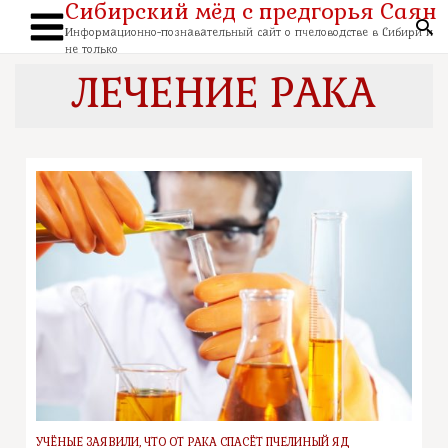
Сибирский мёд с предгорья Саян
Перейти
к
По
содержимому
Информационно-познавательный сайт о пчеловодстве в Сибири и
Main
не только
Menu
ЛЕЧЕНИЕ РАКА
УЧЁНЫЕ ЗАЯВИЛИ, ЧТО ОТ РАКА СПАСЁТ ПЧЕЛИНЫЙ ЯД