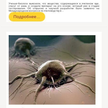
Ученые-биологи выяснили, что вещества, содержащиеся в пчелином яде,
спасут от рака, и создали препарат на его основе, который уже в стадии
тестирования. Об открытии и научной разработке было заявлено на
Международном конгрессе по пчеловодству в …
Учёные
Подробнее…
заявили,
что
от
рака
спасёт
пчелиный
яд